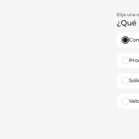
Elija una 
¿Qué 
Con
Pro
Sol
Val