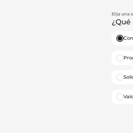
Elija una 
¿Qué 
Con
Pro
Sol
Val