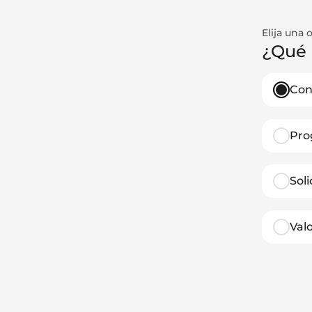
Elija una 
¿Qué 
Con
Pro
Sol
Val