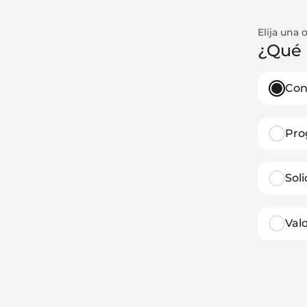
Elija una 
¿Qué 
Con
Pro
Sol
Val