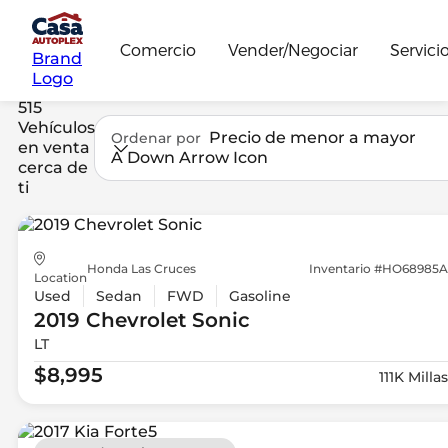
Comercio
Vender/Negociar
Servici
Brand
Logo
515
Vehículos
Precio de menor a mayor
Ordenar por
en venta
A Down Arrow Icon
cerca de
ti
Honda Las Cruces
Inventario #HO68985A
Location
Used
Sedan
FWD
Gasoline
2019 Chevrolet
Sonic
LT
$8,995
111K Millas