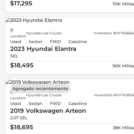
$17,295
115K Millas
Hyundai Las Cruces
Inventario #HY74666A
Location
Used
Sedan
FWD
Gasoline
2023 Hyundai
Elantra
SEL
$18,495
96K Millas
Agregado recientemente
Hyundai Las Cruces
Inventario #HY74381A
Location
Used
Sedan
FWD
Gasoline
2019 Volkswagen
Arteon
2.0T SEL
$18,695
38K Millas