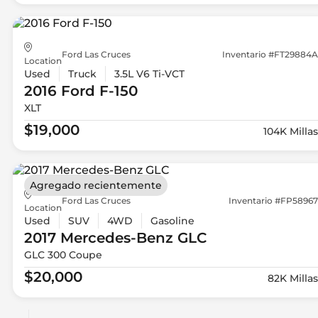
Ford Las Cruces
Inventario #FT29884A
Location
Used
Truck
3.5L V6 Ti-VCT
2016 Ford
F-150
XLT
$19,000
104K Millas
Agregado recientemente
Ford Las Cruces
Inventario #FP58967
Location
Used
SUV
4WD
Gasoline
2017 Mercedes-Benz
GLC
GLC 300 Coupe
$20,000
82K Millas