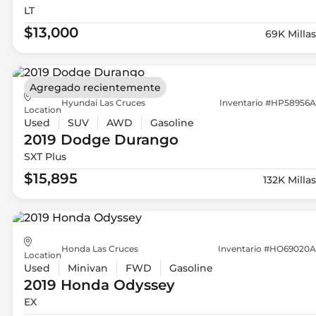
LT
$13,000
69K Millas
Agregado recientemente
Hyundai Las Cruces
Inventario #HP58956A
Location
Used
SUV
AWD
Gasoline
2019 Dodge
Durango
SXT Plus
$15,895
132K Millas
Honda Las Cruces
Inventario #HO69020A
Location
Used
Minivan
FWD
Gasoline
2019 Honda
Odyssey
EX