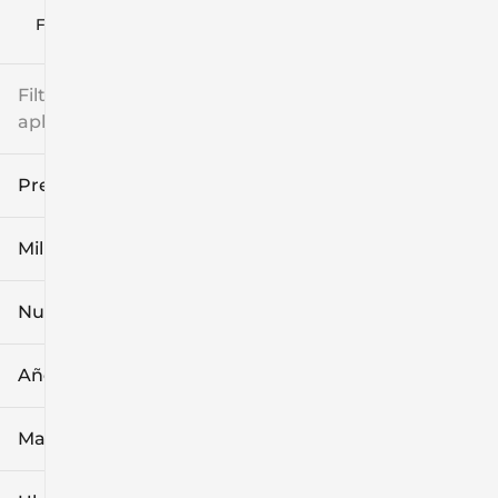
Filtrar por
Filtros
aplicados
Precio
Millaje
$8k
$108k
Nuevo o usado
0 mi
139k mi
Año
Marca