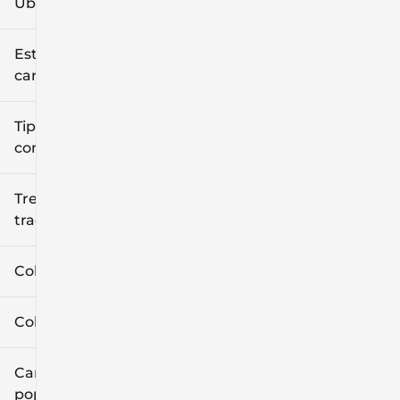
Ubicación
Estilo de
carrocería
Tipo de
combustible
Tren de
tracción
Color exterior
Color interior
Características
populares