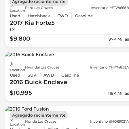
Agregado recientemente
Ford Las Cruces
Inventario #FT29668B
Location
Used
Hatchback
FWD
Gasoline
2017 Kia
Forte5
LX
$9,800
97K Millas
Hyundai Las Cruces
Inventario #HY74853A
Location
Used
SUV
AWD
Gasoline
2016 Buick
Enclave
$10,995
118K Millas
Agregado recientemente
Honda Las Cruces
Inventario #HO69021A
Location