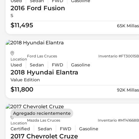
Used
Sedan
FWD
Gasoline
2016 Ford
Fusion
S
$11,495
65K Millas
Ford Las Cruces
Inventario #FT30015B
Location
Used
Sedan
FWD
Gasoline
2018 Hyundai
Elantra
Value Edition
$11,800
92K Millas
Agregado recientemente
Mazda Las Cruces
Inventario #MT41668B
Location
Certified
Sedan
FWD
Gasoline
2017 Chevrolet
Cruze