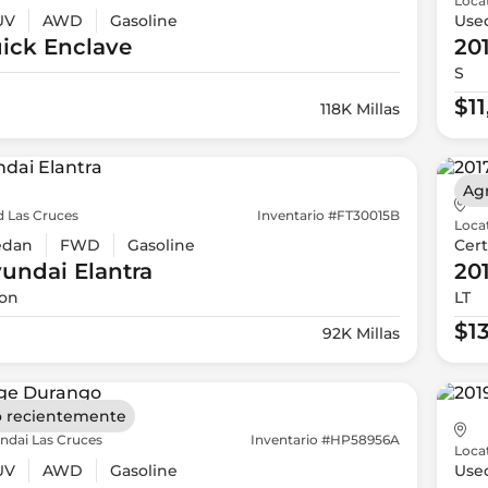
Loca
UV
AWD
Gasoline
Use
ick
Enclave
20
S
$1
118K Millas
Ag
d Las Cruces
Inventario #FT30015B
Loca
edan
FWD
Gasoline
Cert
yundai
Elantra
20
ion
LT
$1
92K Millas
 recientemente
ndai Las Cruces
Inventario #HP58956A
Loca
UV
AWD
Gasoline
Use