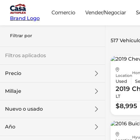
Comercio
Vender/Negociar
S
Brand Logo
Filtrar por
517 Vehícul
Filtros aplicados
Hon
Precio
Location
Used
S
2019 Ch
Millaje
LT
$8k
$108k
$8,995
Nuevo o usado
0 mi
139k mi
Año
Hyu