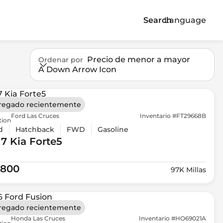
Search
Language
Precio de menor a mayor
Ordenar por
A Down Arrow Icon
regado recientemente
Ford Las Cruces
Inventario #FT29668B
tion
d
Hatchback
FWD
Gasoline
17 Kia
Forte5
,800
97K Millas
regado recientemente
Honda Las Cruces
Inventario #HO69021A