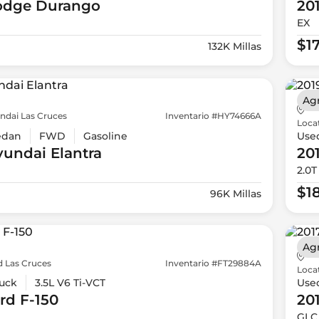
odge
Durango
20
EX
$1
132K Millas
Ag
ndai Las Cruces
Inventario #HY74666A
Loca
edan
FWD
Gasoline
Use
yundai
Elantra
20
2.0T
$1
96K Millas
Ag
d Las Cruces
Inventario #FT29884A
Loca
uck
3.5L V6 Ti-VCT
Use
rd
F-150
20
GLC