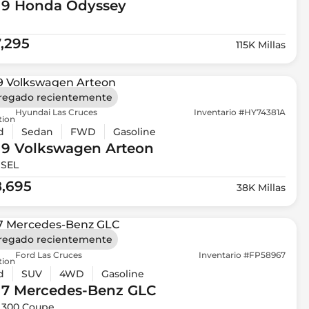
19 Honda
Odyssey
7,295
115K Millas
regado recientemente
Hyundai Las Cruces
Inventario #HY74381A
tion
d
Sedan
FWD
Gasoline
19 Volkswagen
Arteon
 SEL
8,695
38K Millas
regado recientemente
Ford Las Cruces
Inventario #FP58967
tion
d
SUV
4WD
Gasoline
17 Mercedes-Benz
GLC
 300 Coupe