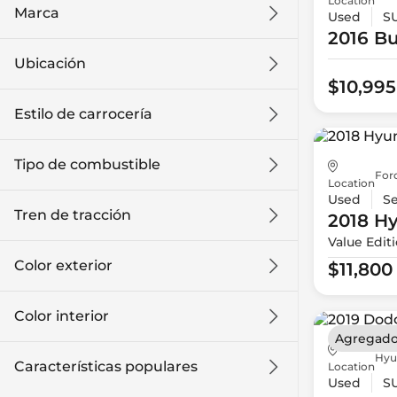
Location
Marca
Used
S
2016 Bu
Ubicación
$10,995
Estilo de carrocería
Tipo de combustible
For
Location
Used
S
Tren de tracción
2018 H
Value Edit
Color exterior
$11,800
Color interior
Agregado
Hyu
Características populares
Location
Used
S