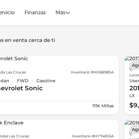
ervicio
Finanzas
Más
os en venta cerca de ti
Ag
da Las Cruces
Inventario #HO68985A
Loca
edan
FWD
Gasoline
Use
evrolet
Sonic
20
LX
$9
111K Millas
Ag
ndai Las Cruces
Inventario #HY74853A