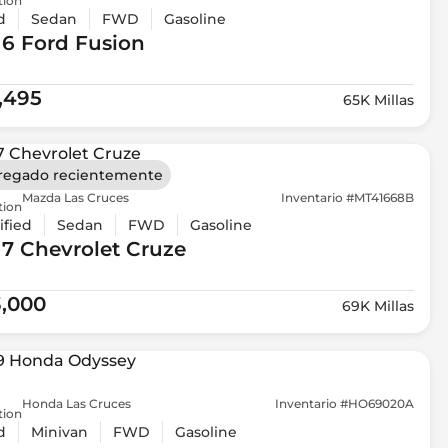
tion
d
Sedan
FWD
Gasoline
16 Ford
Fusion
1,495
65K Millas
regado recientemente
Mazda Las Cruces
Inventario #MT41668B
tion
ified
Sedan
FWD
Gasoline
17 Chevrolet
Cruze
3,000
69K Millas
Honda Las Cruces
Inventario #HO69020A
tion
d
Minivan
FWD
Gasoline