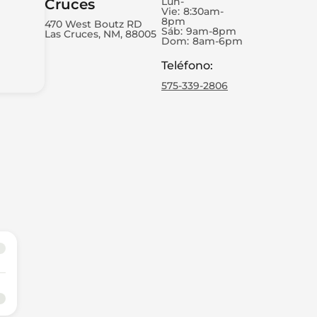
Lun-
Cruces
Vie:
8:30am-
8pm
470 West Boutz RD
Sáb:
9am-8pm
Las Cruces, NM, 88005
Dom:
8am-6pm
Teléfono
:
575-339-2806