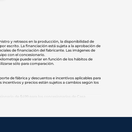
stro y retrasos en la producción, la disponibilidad de
r escrito. La financiación está sujeta a la aprobación de
eciales de financiación del fabricante. Las imágenes de
uipo con el concesionario.
 kilometraje puede variar en función de los hábitos de
ilizarse sólo para comparación.
orte de fábrica y descuentos e incentivos aplicables para
os incentivos y precios están sujetos a cambios según los
ionario de $499 para los concesionarios de Casa