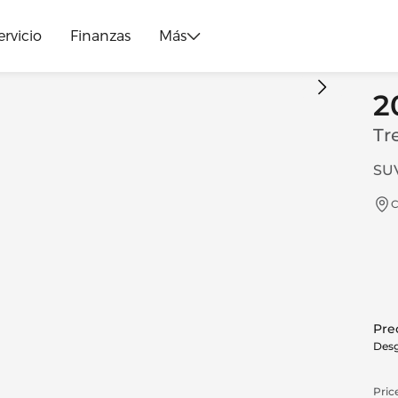
ervicio
Finanzas
Más
2
Tr
SUV
C
Prec
Desg
Price