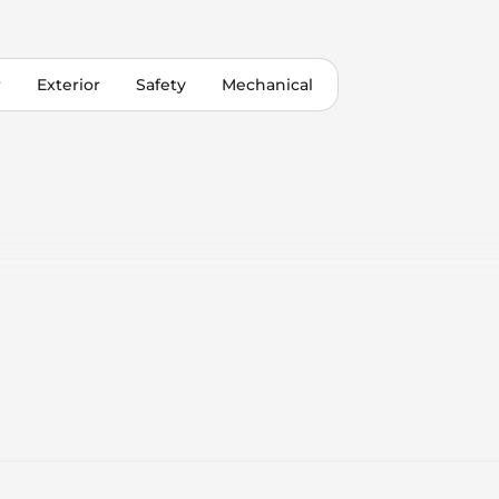
r
Exterior
Safety
Mechanical
 Control
Only