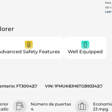
fees
zip c
all a
Leer
cons
be c
pric
lorer
Trit
Advanced Safety Features
Well Equipped
entario
:
FT30042
VIN
:
1FMUK8JH6TGB93342
erior
Número de puertas
Economía
allic
4
23 mpg