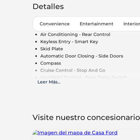
Detalles
Convenience
Entertainment
Interio
Air Conditioning - Rear Control
Keyless Entry - Smart Key
Skid Plate
Automatic Door Closing - Side Doors
Compass
Cruise Control - Stop And Go
Headlight Control - Time Delay Switch
Leer Más
...
Keyless Entry - Remote
Air Conditioning - Multi Zone
Cruise Control - Speed Limiter
Cruise Control
Power Outlet - 110V
Visite nuestro concesionario
Air Conditioning - Fully Automated Climate
Roof Rails - Cross Bars
Automatic Door Closing - Rear Boot/Hatch 