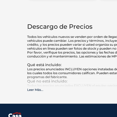
Descargo de Precios
Todos los vehículos nuevos se venden por orden de llegada
vehículos puede cambiar. Los precios y términos, incluyen
crédito, y los precios pueden variar si usted organiza su 
vehículos en línea pueden ser fotos de stock y pueden no 
Por favor, verifique los precios, las opciones y las fecha
conducción y el mantenimiento. Las estimaciones de MPG s
Qué está incluido
:
Los precios anunciados INCLUYEN opciones instaladas de f
los cuales todos los consumidores califican. Pueden estar
programas del fabricante.
Qué no está incluido
:
Todos los precios anunciados EXCLUYEN el equipo opciona
Autoplex, e impuestos estatales y locales, etiquetas, registr
Leer Más
...