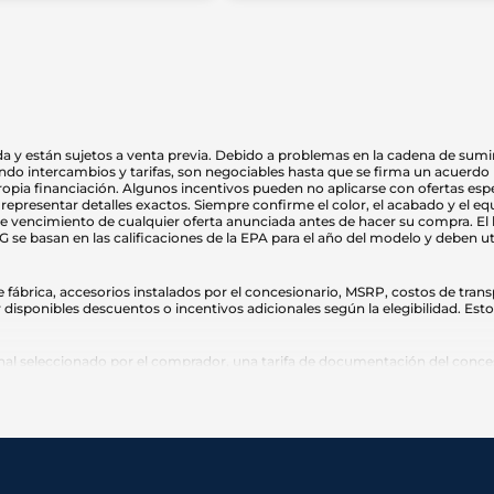
 y están sujetos a venta previa. Debido a problemas en la cadena de sumini
do intercambios y tarifas, son negociables hasta que se firma un acuerdo po
propia financiación. Algunos incentivos pueden no aplicarse con ofertas esp
representar detalles exactos. Siempre confirme el color, el acabado y el eq
s de vencimiento de cualquier oferta anunciada antes de hacer su compra. El
e basan en las calificaciones de la EPA para el año del modelo y deben ut
ábrica, accesorios instalados por el concesionario, MSRP, costos de transp
 disponibles descuentos o incentivos adicionales según la elegibilidad. Est
l seleccionado por el comprador, una tarifa de documentación del conces
o y tarifas de título.