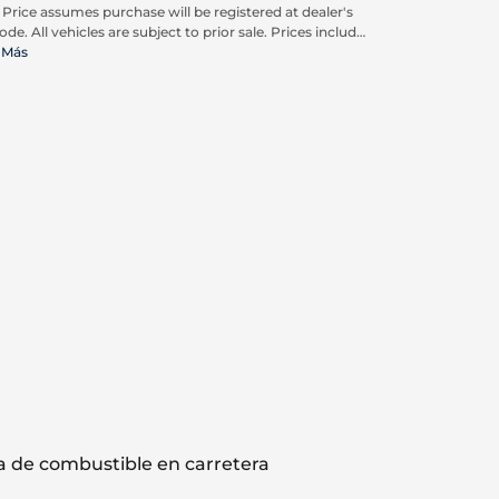
. Price assumes purchase will be registered at dealer's
ode. All vehicles are subject to prior sale. Prices include
pplicable rebates and incentives available to all
 Más
umers; additional rebates may apply. Prices may not
ompatible with special financing offers. Actual dealer
ing may vary. Advertised prices do not include Carrx,
on, and Loyalty Advantage Package, totaling $2,497.
 de combustible en carretera