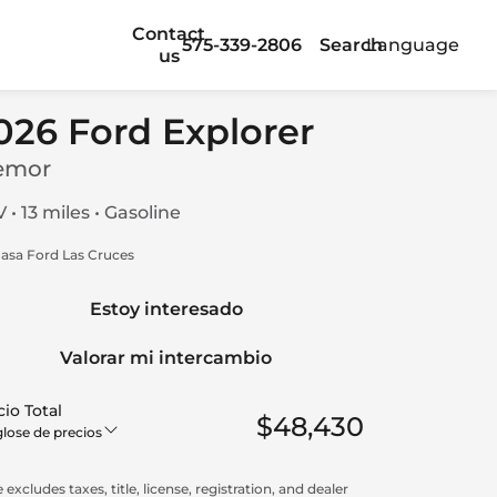
Contact
575-339-2806
Search
Language
us
026 Ford Explorer
emor
 • 13 miles • Gasoline
asa Ford Las Cruces
Estoy interesado
Valorar mi intercambio
io Total
$48,430
lose de precios
 excludes taxes, title, license, registration, and dealer