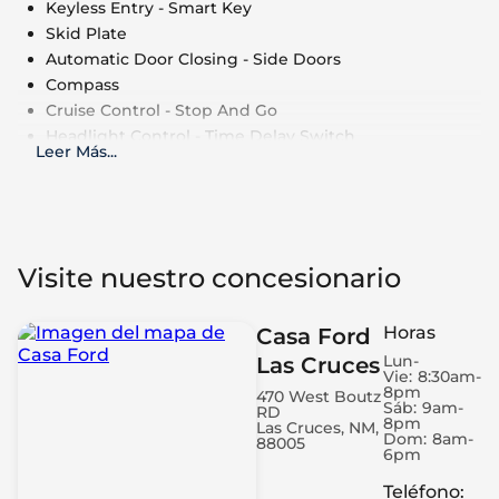
Keyless Entry - Smart Key
Skid Plate
Automatic Door Closing - Side Doors
Compass
Cruise Control - Stop And Go
Headlight Control - Time Delay Switch
Leer Más
...
Keyless Entry - Remote
Air Conditioning - Multi Zone
Cruise Control - Speed Limiter
Cruise Control
Power Outlet - 110V
Visite nuestro concesionario
Air Conditioning - Fully Automated Climate
Control
Horas
Casa Ford
Roof Rails - Cross Bars
Lun-
Las Cruces
Automatic Door Closing - Rear Boot/Hatch Only
Vie:
8:30am-
Engine - Remote Starter
8pm
470 West Boutz
Sáb:
9am-
RD
Engine - Start/Stop
8pm
Las Cruces, NM,
Dom:
8am-
Electronic Hand Brake
88005
6pm
LED Daytime Running Lights
Teléfono
:
Power Windows - Express Front