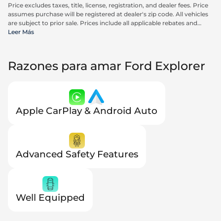
Price excludes taxes, title, license, registration, and dealer fees. Price
assumes purchase will be registered at dealer's zip code. All vehicles
are subject to prior sale. Prices include all applicable rebates and
incentives available to all consumers; additional rebates may apply.
Leer Más
Prices may not be compatible with special financing offers. Actual
dealer pricing may vary. Advertised prices do not include Carrx,
Triton, and Loyalty Advantage Package, totaling $2,497.
Razones para amar Ford Explorer
Apple CarPlay & Android Auto
Advanced Safety Features
Well Equipped