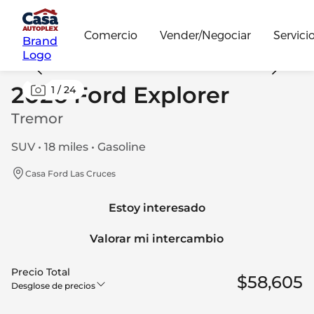
Comercio
Vender/Negociar
Servici
Brand
Logo
2026 Ford Explorer
1
/
24
Tremor
SUV • 18 miles • Gasoline
Casa Ford Las Cruces
Estoy interesado
Valorar mi intercambio
Precio Total
$58,605
Desglose de precios