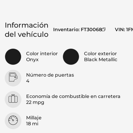
Información
Inventario
:
FT30068
VIN
:
1F
del vehículo
Color interior
Color exterior
Onyx
Black Metallic
Número de puertas
4
Economía de combustible en carretera
22 mpg
Millaje
18 mi