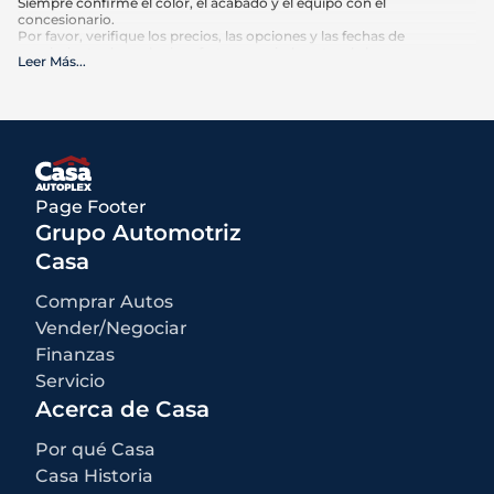
Siempre confirme el color, el acabado y el equipo con el
concesionario.
Por favor, verifique los precios, las opciones y las fechas de
vencimiento de cualquier oferta anunciada antes de hacer su
Leer Más
...
compra. El kilometraje puede variar en función de los hábitos de
conducción y el mantenimiento. Las estimaciones de MPG se basan
en las calificaciones de la EPA para el año del modelo y deben
utilizarse sólo para comparación.
Qué está incluido
:
Los precios anunciados INCLUYEN opciones instaladas de fábrica,
accesorios instalados por el concesionario, MSRP, costos de
Page Footer
transporte de fábrica y descuentos e incentivos aplicables para los
cuales todos los consumidores califican. Pueden estar disponibles
Grupo Automotriz
descuentos o incentivos adicionales según la elegibilidad. Estos
incentivos y precios están sujetos a cambios según los programas
Casa
del fabricante.
Qué no está incluido
:
Comprar Autos
Todos los precios anunciados EXCLUYEN el equipo opcional
seleccionado por el comprador, una tarifa de documentación del
Vender/Negociar
concesionario de $499 para los concesionarios de Casa Autoplex, e
Finanzas
impuestos estatales y locales, etiquetas, registro y tarifas de título.
Servicio
Acerca de Casa
Por qué Casa
Casa Historia