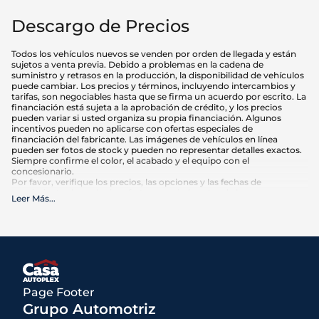
Descargo de Precios
Todos los vehículos nuevos se venden por orden de llegada y están
sujetos a venta previa. Debido a problemas en la cadena de
suministro y retrasos en la producción, la disponibilidad de vehículos
puede cambiar. Los precios y términos, incluyendo intercambios y
tarifas, son negociables hasta que se firma un acuerdo por escrito. La
financiación está sujeta a la aprobación de crédito, y los precios
pueden variar si usted organiza su propia financiación. Algunos
incentivos pueden no aplicarse con ofertas especiales de
financiación del fabricante. Las imágenes de vehículos en línea
pueden ser fotos de stock y pueden no representar detalles exactos.
Siempre confirme el color, el acabado y el equipo con el
concesionario.
Por favor, verifique los precios, las opciones y las fechas de
vencimiento de cualquier oferta anunciada antes de hacer su
Leer Más
...
compra. El kilometraje puede variar en función de los hábitos de
conducción y el mantenimiento. Las estimaciones de MPG se basan
en las calificaciones de la EPA para el año del modelo y deben
utilizarse sólo para comparación.
Qué está incluido
:
Los precios anunciados INCLUYEN opciones instaladas de fábrica,
accesorios instalados por el concesionario, MSRP, costos de
Page Footer
transporte de fábrica y descuentos e incentivos aplicables para los
cuales todos los consumidores califican. Pueden estar disponibles
Grupo Automotriz
descuentos o incentivos adicionales según la elegibilidad. Estos