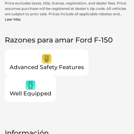
Price excludes taxes, title, license, registration, and dealer fees. Price
assumes purchase will be registered at dealer's zip code. All vehicles
are subject to prior sale. Prices include all applicable rebates and
incentives available to all consumers; additional rebates may apply.
Leer Más
Prices may not be compatible with special financing offers. Actual
dealer pricing may vary. Advertised prices do not include Carrx,
Triton, and Loyalty Advantage Package, totaling $2,497.
Razones para amar Ford F-150
Advanced Safety Features
Well Equipped
Información