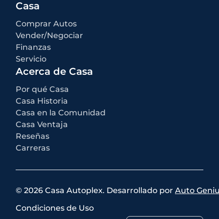
incentivos y precios están sujetos a cambios según los programas
Casa
del fabricante.
Qué no está incluido
:
Comprar Autos
Todos los precios anunciados EXCLUYEN el equipo opcional
seleccionado por el comprador, una tarifa de documentación del
Vender/Negociar
concesionario de $499 para los concesionarios de Casa Autoplex, e
Finanzas
impuestos estatales y locales, etiquetas, registro y tarifas de título.
Servicio
Acerca de Casa
Por qué Casa
Casa Historia
Casa en la Comunidad
Casa Ventaja
Reseñas
Carreras
©
2026
Casa Autoplex
.
Desarrollado por
Auto Geni
Condiciones de Uso