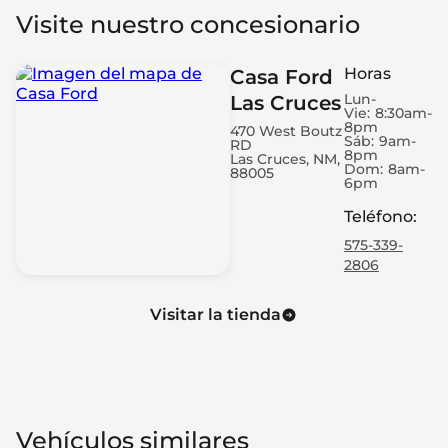
Visite nuestro concesionario
Horas
Casa Ford
Lun-
Las Cruces
Vie:
8:30am-
8pm
470 West Boutz
Sáb:
9am-
RD
8pm
Las Cruces, NM,
Dom:
8am-
88005
6pm
Teléfono
:
575-339-
2806
Visitar la tienda
Vehículos similares