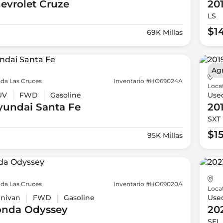
evrolet
Cruze
20
LS
$1
69K Millas
Ag
da Las Cruces
Inventario #HO69024A
Loca
UV
FWD
Gasoline
Use
yundai
Santa Fe
20
SXT 
$1
95K Millas
da Las Cruces
Inventario #HO69020A
Loca
nivan
FWD
Gasoline
Use
onda
Odyssey
20
SEL