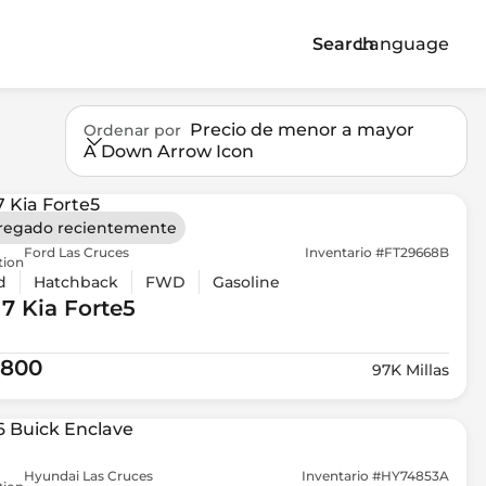
Search
Language
Precio de menor a mayor
Ordenar por
A Down Arrow Icon
regado recientemente
Ford Las Cruces
Inventario #FT29668B
tion
d
Hatchback
FWD
Gasoline
17 Kia
Forte5
,800
97K Millas
Hyundai Las Cruces
Inventario #HY74853A