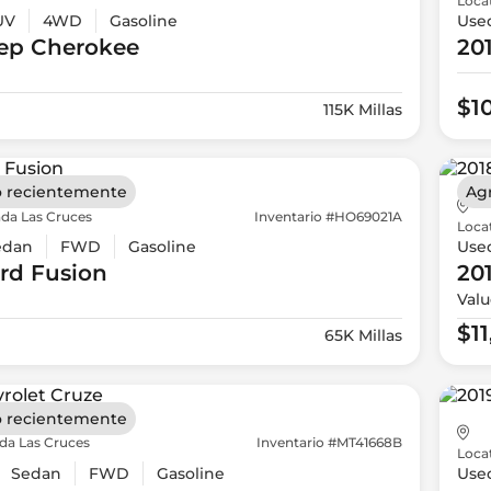
Loca
UV
4WD
Gasoline
Use
ep
Cherokee
20
$1
115K Millas
 recientemente
Ag
da Las Cruces
Inventario #HO69021A
Loca
edan
FWD
Gasoline
Use
rd
Fusion
20
Valu
$1
65K Millas
 recientemente
da Las Cruces
Inventario #MT41668B
Loca
Sedan
FWD
Gasoline
Use