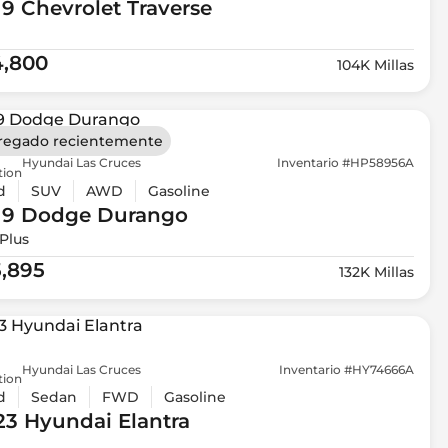
19 Chevrolet
Traverse
4,800
104K Millas
regado recientemente
Hyundai Las Cruces
Inventario #HP58956A
tion
d
SUV
AWD
Gasoline
19 Dodge
Durango
Plus
5,895
132K Millas
Hyundai Las Cruces
Inventario #HY74666A
tion
d
Sedan
FWD
Gasoline
23 Hyundai
Elantra