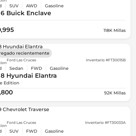
tion
d
SUV
AWD
Gasoline
16 Buick
Enclave
0,995
118K Millas
regado recientemente
Ford Las Cruces
Inventario #FT30015B
tion
d
Sedan
FWD
Gasoline
18 Hyundai
Elantra
e Edition
1,800
92K Millas
Ford Las Cruces
Inventario #FT30033A
tion
d
SUV
FWD
Gasoline