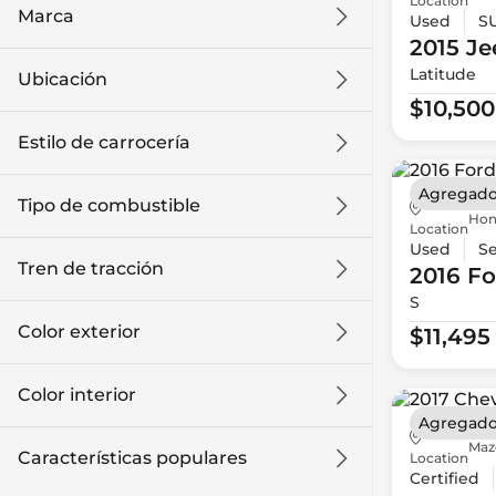
Location
Marca
Used
S
2015 Je
Latitude
Ubicación
$10,500
Estilo de carrocería
Agregado
Tipo de combustible
Hon
Location
Used
S
Tren de tracción
2016 Fo
S
Color exterior
$11,495
Color interior
Agregado
Maz
Características populares
Location
Certified