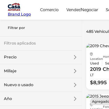
Comercio
Vender/Negociar
S
Brand Logo
Filtrar por
485 Vehícul
Filtros aplicados
Hon
Precio
Location
Used
S
2019 Ch
Millaje
LT
$8k
$108k
$8,995
Nuevo o usado
0 mi
139k mi
Año
Agregado
For