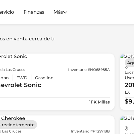
ervicio
Finanzas
Más
os en venta cerca de ti
Ag
da Las Cruces
Inventario #HO68985A
Loca
edan
FWD
Gasoline
Use
evrolet
Sonic
20
LX
$9
111K Millas
 recientemente
d Las Cruces
Inventario #FT29718B