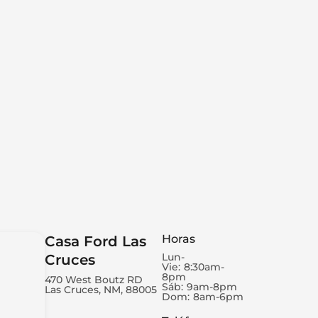
Horas
Casa Ford Las
Lun-
Cruces
Vie:
8:30am-
8pm
470 West Boutz RD
Sáb:
9am-8pm
Las Cruces, NM, 88005
Dom:
8am-6pm