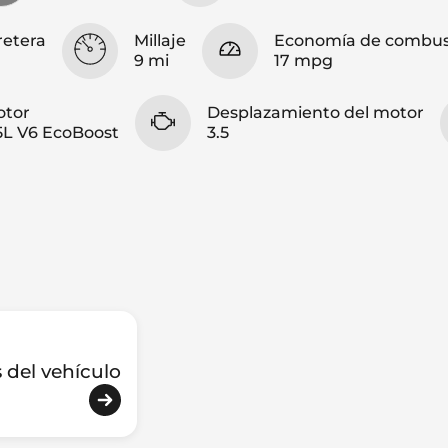
retera
Millaje
Economía de combust
9 mi
17 mpg
otor
Desplazamiento del motor
5L V6 EcoBoost
3.5
s del vehículo