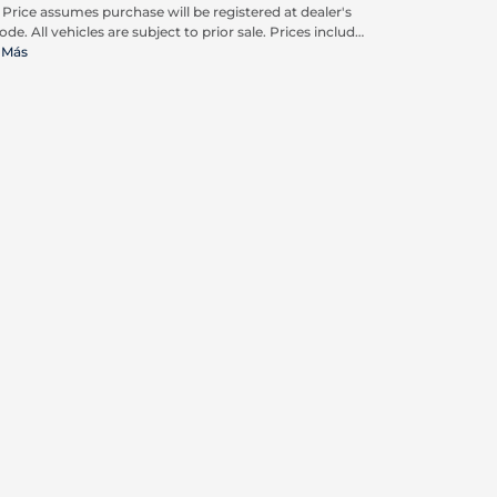
. Price assumes purchase will be registered at dealer's
ode. All vehicles are subject to prior sale. Prices include
pplicable rebates and incentives available to all
 Más
umers; additional rebates may apply. Prices may not
ompatible with special financing offers. Actual dealer
ing may vary. Advertised prices do not include Carrx,
on, and Loyalty Advantage Package, totaling $2,497.