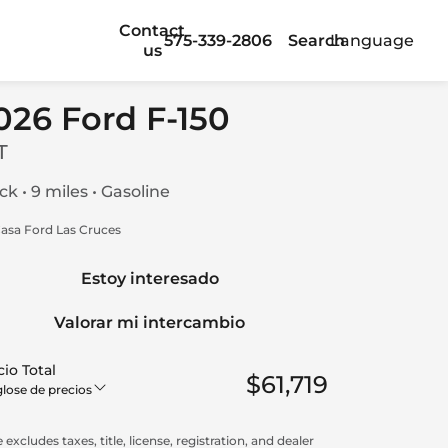
Contact
575-339-2806
Search
Language
us
026 Ford F-150
T
ck • 9 miles • Gasoline
asa Ford Las Cruces
Estoy interesado
Valorar mi intercambio
io Total
$61,719
lose de precios
 excludes taxes, title, license, registration, and dealer