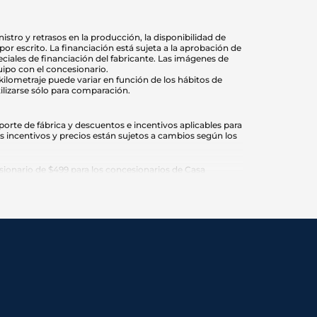
stro y retrasos en la producción, la disponibilidad de
r escrito. La financiación está sujeta a la aprobación de
eciales de financiación del fabricante. Las imágenes de
uipo con el concesionario.
 kilometraje puede variar en función de los hábitos de
ilizarse sólo para comparación.
orte de fábrica y descuentos e incentivos aplicables para
os incentivos y precios están sujetos a cambios según los
ionario de $499 para los concesionarios de Casa