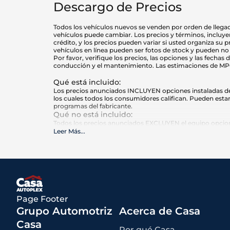
Descargo de Precios
Todos los vehículos nuevos se venden por orden de llegada
vehículos puede cambiar. Los precios y términos, incluyen
crédito, y los precios pueden variar si usted organiza su 
vehículos en línea pueden ser fotos de stock y pueden no 
Por favor, verifique los precios, las opciones y las fecha
conducción y el mantenimiento. Las estimaciones de MPG s
Qué está incluido
:
Los precios anunciados INCLUYEN opciones instaladas de f
los cuales todos los consumidores califican. Pueden estar
programas del fabricante.
Qué no está incluido
:
Todos los precios anunciados EXCLUYEN el equipo opciona
Autoplex, e impuestos estatales y locales, etiquetas, registr
Leer Más
...
Page Footer
Grupo Automotriz
Acerca de Casa
Casa
Por qué Casa