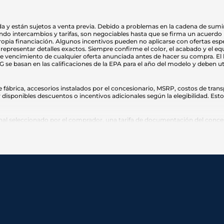
 y están sujetos a venta previa. Debido a problemas en la cadena de sumini
do intercambios y tarifas, son negociables hasta que se firma un acuerdo po
propia financiación. Algunos incentivos pueden no aplicarse con ofertas esp
representar detalles exactos. Siempre confirme el color, el acabado y el eq
s de vencimiento de cualquier oferta anunciada antes de hacer su compra. El
e basan en las calificaciones de la EPA para el año del modelo y deben ut
ábrica, accesorios instalados por el concesionario, MSRP, costos de transp
 disponibles descuentos o incentivos adicionales según la elegibilidad. Est
l seleccionado por el comprador, una tarifa de documentación del conces
o y tarifas de título.