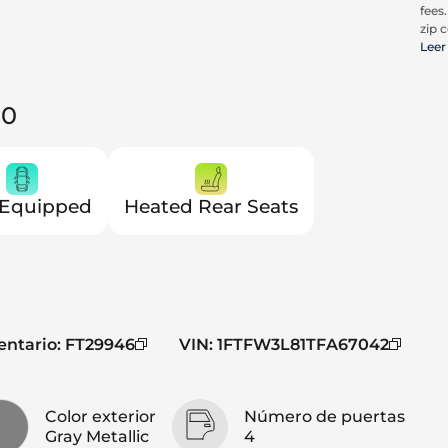
fees
zip c
all a
Leer
cons
be c
pric
50
Trit
 Equipped
Heated Rear Seats
entario
:
FT29946
VIN
:
1FTFW3L81TFA67042
Color exterior
Número de puertas
Gray Metallic
4