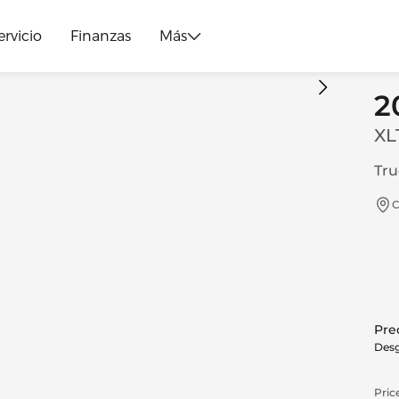
ervicio
Finanzas
Más
2
XL
Tru
C
Prec
Desg
Price