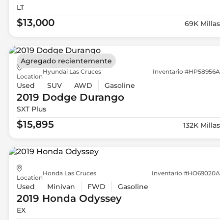
LT
$13,000
69K Millas
Agregado recientemente
Hyundai Las Cruces
Inventario #HP58956A
Location
Used
SUV
AWD
Gasoline
2019 Dodge
Durango
SXT Plus
$15,895
132K Millas
Honda Las Cruces
Inventario #HO69020A
Location
Used
Minivan
FWD
Gasoline
2019 Honda
Odyssey
EX