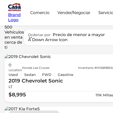
Comercio
Vender/Negociar
Servici
Brand
Logo
500
Vehículos
Precio de menor a mayor
Ordenar por
en venta
A Down Arrow Icon
cerca de
ti
Honda Las Cruces
Inventario #HO68985A
Location
Used
Sedan
FWD
Gasoline
2019 Chevrolet
Sonic
LT
$8,995
111K Millas