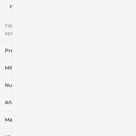
Filtrar por
Filtros
aplicados
Precio
Millaje
$8k
$108k
Nuevo o usado
0 mi
139k mi
Año
Marca