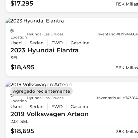
$17,295
115K Millas
Hyundai Las Cruces
Inventario #HY74666A
Location
Used
Sedan
FWD
Gasoline
2023 Hyundai
Elantra
SEL
$18,495
96K Millas
Agregado recientemente
Hyundai Las Cruces
Inventario #HY74381A
Location
Used
Sedan
FWD
Gasoline
2019 Volkswagen
Arteon
2.0T SEL
$18,695
38K Millas