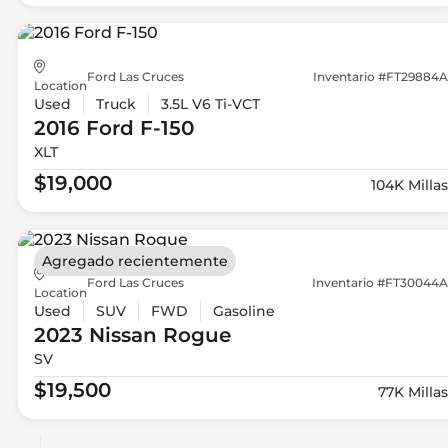
Ford Las Cruces
Inventario #FT29884A
Location
Used
Truck
3.5L V6 Ti-VCT
2016 Ford
F-150
XLT
$19,000
104K Millas
Agregado recientemente
Ford Las Cruces
Inventario #FT30044A
Location
Used
SUV
FWD
Gasoline
2023 Nissan
Rogue
SV
$19,500
77K Millas