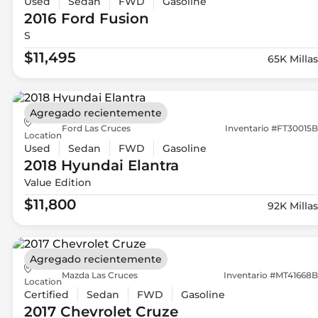
Used
Sedan
FWD
Gasoline
2016 Ford
Fusion
S
$11,495
65K Millas
Agregado recientemente
Ford Las Cruces
Inventario #FT30015B
Location
Used
Sedan
FWD
Gasoline
2018 Hyundai
Elantra
Value Edition
$11,800
92K Millas
Agregado recientemente
Mazda Las Cruces
Inventario #MT41668B
Location
Certified
Sedan
FWD
Gasoline
2017 Chevrolet
Cruze