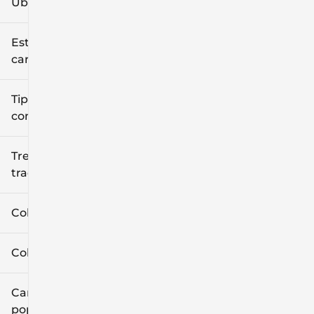
Ubicación
Estilo de
carrocería
Tipo de
combustible
Tren de
tracción
Color exterior
Color interior
Características
populares