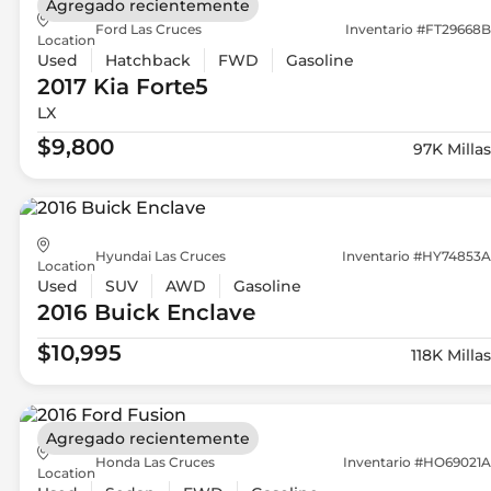
Agregado recientemente
Ford Las Cruces
Inventario #FT29668B
Location
Used
Hatchback
FWD
Gasoline
2017 Kia
Forte5
LX
$9,800
97K Millas
Hyundai Las Cruces
Inventario #HY74853A
Location
Used
SUV
AWD
Gasoline
2016 Buick
Enclave
$10,995
118K Millas
Agregado recientemente
Honda Las Cruces
Inventario #HO69021A
Location