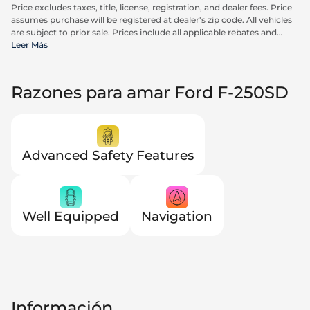
Price excludes taxes, title, license, registration, and dealer fees. Price
assumes purchase will be registered at dealer's zip code. All vehicles
are subject to prior sale. Prices include all applicable rebates and
incentives available to all consumers; additional rebates may apply.
Leer Más
Prices may not be compatible with special financing offers. Actual
dealer pricing may vary. Advertised prices do not include Carrx,
Triton, and Loyalty Advantage Package, totaling $2,497.
Razones para amar Ford F-250SD
Advanced Safety Features
Well Equipped
Navigation
Información