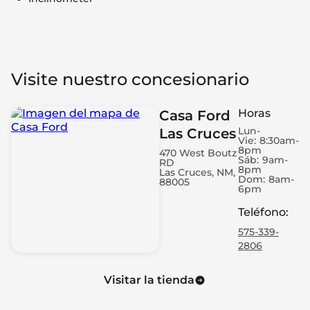
Visite nuestro concesionario
Horas
Casa Ford
Lun-
Las Cruces
Vie:
8:30am-
8pm
470 West Boutz
Sáb:
9am-
RD
8pm
Las Cruces, NM,
Dom:
8am-
88005
6pm
Teléfono
:
575-339-
2806
Visitar la tienda