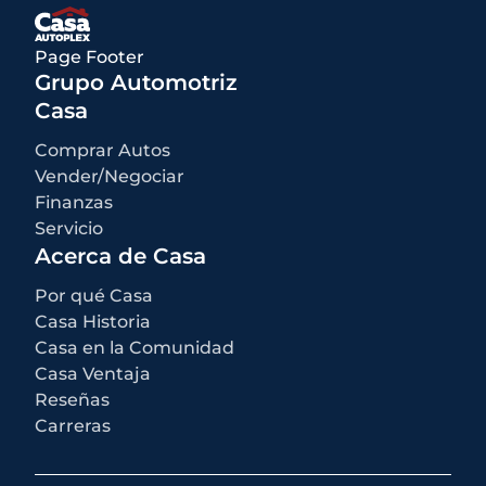
Qué está incluido
:
Los precios anunciados INCLUYEN opciones instaladas de fábrica,
accesorios instalados por el concesionario, MSRP, costos de
Page Footer
transporte de fábrica y descuentos e incentivos aplicables para los
cuales todos los consumidores califican. Pueden estar disponibles
Grupo Automotriz
descuentos o incentivos adicionales según la elegibilidad. Estos
incentivos y precios están sujetos a cambios según los programas
Casa
del fabricante.
Qué no está incluido
:
Comprar Autos
Todos los precios anunciados EXCLUYEN el equipo opcional
seleccionado por el comprador, una tarifa de documentación del
Vender/Negociar
concesionario de $499 para los concesionarios de Casa Autoplex, e
Finanzas
impuestos estatales y locales, etiquetas, registro y tarifas de título.
Servicio
Acerca de Casa
Por qué Casa
Casa Historia
Casa en la Comunidad
Casa Ventaja
Reseñas
Carreras