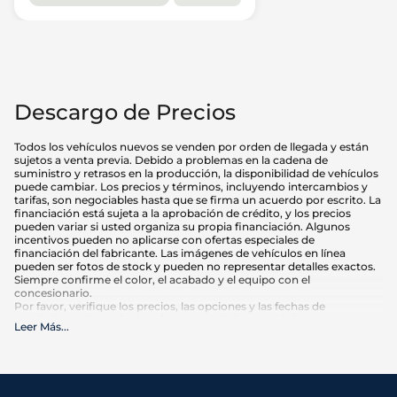
Descargo de Precios
Todos los vehículos nuevos se venden por orden de llegada y están
sujetos a venta previa. Debido a problemas en la cadena de
suministro y retrasos en la producción, la disponibilidad de vehículos
puede cambiar. Los precios y términos, incluyendo intercambios y
tarifas, son negociables hasta que se firma un acuerdo por escrito. La
financiación está sujeta a la aprobación de crédito, y los precios
pueden variar si usted organiza su propia financiación. Algunos
incentivos pueden no aplicarse con ofertas especiales de
financiación del fabricante. Las imágenes de vehículos en línea
pueden ser fotos de stock y pueden no representar detalles exactos.
Siempre confirme el color, el acabado y el equipo con el
concesionario.
Por favor, verifique los precios, las opciones y las fechas de
vencimiento de cualquier oferta anunciada antes de hacer su
Leer Más
...
compra. El kilometraje puede variar en función de los hábitos de
conducción y el mantenimiento. Las estimaciones de MPG se basan
en las calificaciones de la EPA para el año del modelo y deben
utilizarse sólo para comparación.