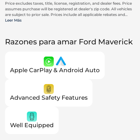
Price excludes taxes, title, license, registration, and dealer fees. Price
assumes purchase will be registered at dealer's zip code. All vehicles
are subject to prior sale. Prices include all applicable rebates and
incentives available to all consumers; additional rebates may apply.
Leer Más
Prices may not be compatible with special financing offers. Actual
dealer pricing may vary. Advertised prices do not include Carrx,
Triton, and Loyalty Advantage Package, totaling $2,497.
Razones para amar Ford Maverick
Apple CarPlay & Android Auto
Advanced Safety Features
Well Equipped