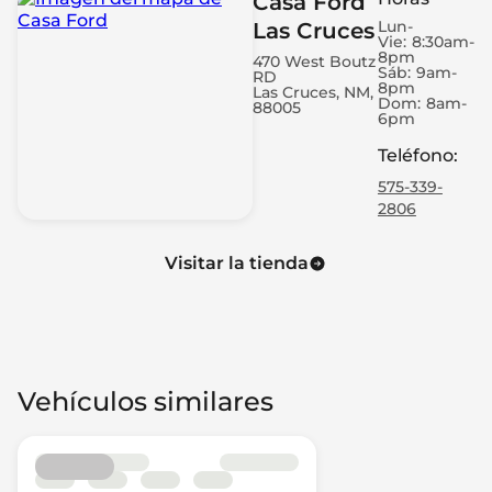
Casa Ford
Lun-
Las Cruces
Vie:
8:30am-
8pm
470 West Boutz
Sáb:
9am-
RD
8pm
Las Cruces, NM,
Dom:
8am-
88005
6pm
Teléfono
:
575-339-
2806
Visitar la tienda
Vehículos similares