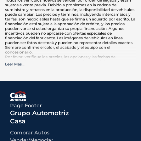
Todos los vehículos nuevos se venden por orden de llegada y están
sujetos a venta previa. Debido a problemas en la cadena de
suministro y retrasos en la producción, la disponibilidad de vehículos
puede cambiar. Los precios y términos, incluyendo intercambios y
tarifas, son negociables hasta que se firma un acuerdo por escrito. La
financiación está sujeta a la aprobación de crédito, y los precios
pueden variar si usted organiza su propia financiación. Algunos
incentivos pueden no aplicarse con ofertas especiales de
financiación del fabricante. Las imágenes de vehículos en línea
pueden ser fotos de stock y pueden no representar detalles exactos.
Siempre confirme el color, el acabado y el equipo con el
concesionario.
Por favor, verifique los precios, las opciones y las fechas de
vencimiento de cualquier oferta anunciada antes de hacer su
Leer Más
...
compra. El kilometraje puede variar en función de los hábitos de
conducción y el mantenimiento. Las estimaciones de MPG se basan
en las calificaciones de la EPA para el año del modelo y deben
utilizarse sólo para comparación.
Qué está incluido
:
Los precios anunciados INCLUYEN opciones instaladas de fábrica,
accesorios instalados por el concesionario, MSRP, costos de
Page Footer
transporte de fábrica y descuentos e incentivos aplicables para los
cuales todos los consumidores califican. Pueden estar disponibles
Grupo Automotriz
descuentos o incentivos adicionales según la elegibilidad. Estos
incentivos y precios están sujetos a cambios según los programas
Casa
del fabricante.
Qué no está incluido
:
Comprar Autos
Todos los precios anunciados EXCLUYEN el equipo opcional
seleccionado por el comprador, una tarifa de documentación del
Vender/Negociar