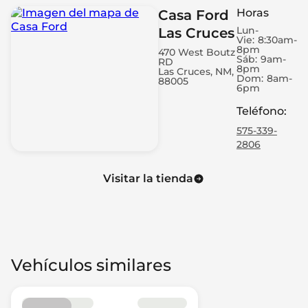
Horas
Casa Ford
Lun-
Las Cruces
Vie:
8:30am-
8pm
470 West Boutz
Sáb:
9am-
RD
8pm
Las Cruces, NM,
Dom:
8am-
88005
6pm
Teléfono
:
575-339-
2806
Visitar la tienda
Vehículos similares