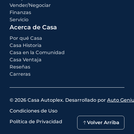
seleccionado por el comprador, una tarifa de documentación del
Vender/Negociar
concesionario de $499 para los concesionarios de Casa Autoplex, e
Finanzas
impuestos estatales y locales, etiquetas, registro y tarifas de título.
Servicio
Acerca de Casa
Por qué Casa
Casa Historia
Casa en la Comunidad
Casa Ventaja
Reseñas
Carreras
©
2026
Casa Autoplex
.
Desarrollado por
Auto Geni
Condiciones de Uso
Política de Privacidad
Volver Arriba