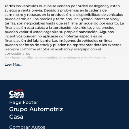
Todos los vehículos nuevos se venden por orden de llegada y están
sujetos a venta previa. Debido a problemas en la cadena de
suministro y retrasos en la producción, la disponibilidad de vehículos
puede cambiar. Los precios y términos, incluyendo intercambios y
tarifas, son negociables hasta que se firma un acuerdo por escrito. La
financiación está sujeta a la aprobación de crédito, y los precios
pueden variar si usted organiza su propia financiación. Algunos
incentivos pueden no aplicarse con ofertas especiales de
financiación del fabricante. Las imágenes de vehículos en línea
pueden ser fotos de stock y pueden no representar detalles exactos.
Siempre confirme el color, el acabado y el equipo con el
concesionario.
Por favor, verifique los precios, las opciones y las fechas de
vencimiento de cualquier oferta anunciada antes de hacer su
Leer Más
...
compra. El kilometraje puede variar en función de los hábitos de
conducción y el mantenimiento. Las estimaciones de MPG se basan
en las calificaciones de la EPA para el año del modelo y deben
utilizarse sólo para comparación.
Qué está incluido
:
Los precios anunciados INCLUYEN opciones instaladas de fábrica,
accesorios instalados por el concesionario, MSRP, costos de
Page Footer
transporte de fábrica y descuentos e incentivos aplicables para los
cuales todos los consumidores califican. Pueden estar disponibles
Grupo Automotriz
descuentos o incentivos adicionales según la elegibilidad. Estos
incentivos y precios están sujetos a cambios según los programas
Casa
del fabricante.
Qué no está incluido
:
Comprar Autos
Todos los precios anunciados EXCLUYEN el equipo opcional