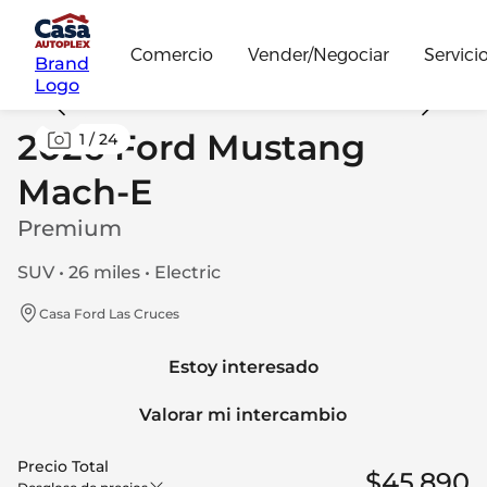
Comercio
Vender/Negociar
Servici
Brand
Logo
2026 Ford Mustang
1
/
24
Mach-E
Premium
SUV • 26 miles • Electric
Casa Ford Las Cruces
Estoy interesado
Valorar mi intercambio
Precio Total
$45,890