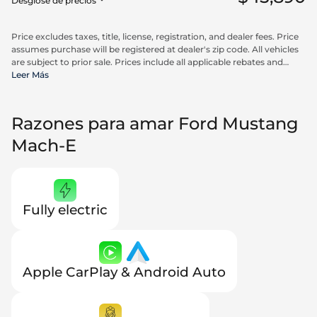
Desglose de precios
Price excludes taxes, title, license, registration, and dealer fees. Price
assumes purchase will be registered at dealer's zip code. All vehicles
are subject to prior sale. Prices include all applicable rebates and
incentives available to all consumers; additional rebates may apply.
Leer Más
Prices may not be compatible with special financing offers. Actual
dealer pricing may vary. Advertised prices do not include Carrx,
Triton, and Loyalty Advantage Package, totaling $2,497.
Razones para amar Ford Mustang
Mach-E
Fully electric
Apple CarPlay & Android Auto