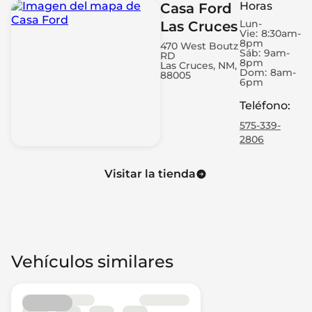
Horas
Casa Ford
Lun-
Las Cruces
Vie:
8:30am-
8pm
470 West Boutz
Sáb:
9am-
RD
8pm
Las Cruces, NM,
Dom:
8am-
88005
6pm
Teléfono
:
575-339-
2806
Visitar la tienda
Vehículos similares