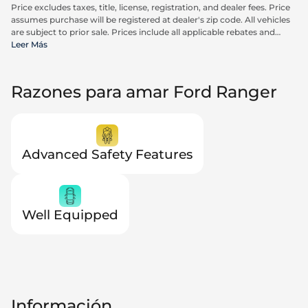
Price excludes taxes, title, license, registration, and dealer fees. Price
assumes purchase will be registered at dealer's zip code. All vehicles
are subject to prior sale. Prices include all applicable rebates and
incentives available to all consumers; additional rebates may apply.
Leer Más
Prices may not be compatible with special financing offers. Actual
dealer pricing may vary. Advertised prices do not include Carrx,
Triton, and Loyalty Advantage Package, totaling $2,497.
Razones para amar Ford Ranger
Advanced Safety Features
Well Equipped
Información