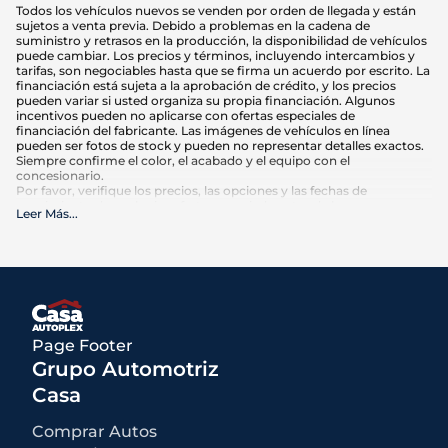
Todos los vehículos nuevos se venden por orden de llegada y están
sujetos a venta previa. Debido a problemas en la cadena de
suministro y retrasos en la producción, la disponibilidad de vehículos
puede cambiar. Los precios y términos, incluyendo intercambios y
tarifas, son negociables hasta que se firma un acuerdo por escrito. La
financiación está sujeta a la aprobación de crédito, y los precios
pueden variar si usted organiza su propia financiación. Algunos
incentivos pueden no aplicarse con ofertas especiales de
financiación del fabricante. Las imágenes de vehículos en línea
pueden ser fotos de stock y pueden no representar detalles exactos.
Siempre confirme el color, el acabado y el equipo con el
concesionario.
Por favor, verifique los precios, las opciones y las fechas de
vencimiento de cualquier oferta anunciada antes de hacer su
Leer Más
...
compra. El kilometraje puede variar en función de los hábitos de
conducción y el mantenimiento. Las estimaciones de MPG se basan
en las calificaciones de la EPA para el año del modelo y deben
utilizarse sólo para comparación.
Qué está incluido
:
Los precios anunciados INCLUYEN opciones instaladas de fábrica,
accesorios instalados por el concesionario, MSRP, costos de
Page Footer
transporte de fábrica y descuentos e incentivos aplicables para los
cuales todos los consumidores califican. Pueden estar disponibles
Grupo Automotriz
descuentos o incentivos adicionales según la elegibilidad. Estos
incentivos y precios están sujetos a cambios según los programas
Casa
del fabricante.
Qué no está incluido
:
Comprar Autos
Todos los precios anunciados EXCLUYEN el equipo opcional