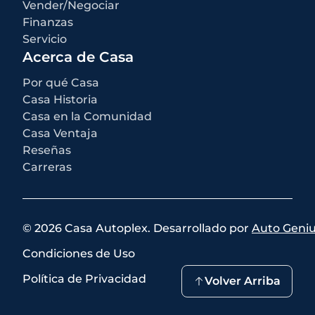
seleccionado por el comprador, una tarifa de documentación del
Vender/Negociar
concesionario de $499 para los concesionarios de Casa Autoplex, e
Finanzas
impuestos estatales y locales, etiquetas, registro y tarifas de título.
Servicio
Acerca de Casa
Por qué Casa
Casa Historia
Casa en la Comunidad
Casa Ventaja
Reseñas
Carreras
©
2026
Casa Autoplex
.
Desarrollado por
Auto Geni
Condiciones de Uso
Política de Privacidad
Volver Arriba