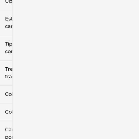
Ubicación
Estilo de
carrocería
Tipo de
combustible
Tren de
tracción
Color exterior
Color interior
Características
populares