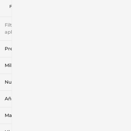
Filtrar por
Filtros
aplicados
Precio
Millaje
$8k
$108k
Nuevo o usado
0 mi
139k mi
Año
Marca