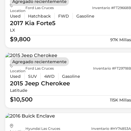
Agregado recientemente
Ford Las Cruces
Inventario #FT29668B
Location
Used
Hatchback
FWD
Gasoline
2017 Kia
Forte5
LX
$9,800
97K Millas
Agregado recientemente
Ford Las Cruces
Inventario #FT29718B
Location
Used
SUV
4WD
Gasoline
2015 Jeep
Cherokee
Latitude
$10,500
115K Millas
Hyundai Las Cruces
Inventario #HY74853A