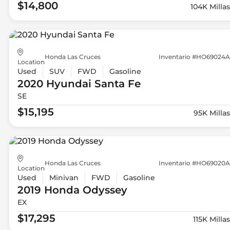
$14,800
104K Millas
Honda Las Cruces
Inventario #HO69024A
Location
Used
SUV
FWD
Gasoline
2020 Hyundai
Santa Fe
SE
$15,195
95K Millas
Honda Las Cruces
Inventario #HO69020A
Location
Used
Minivan
FWD
Gasoline
2019 Honda
Odyssey
EX
$17,295
115K Millas