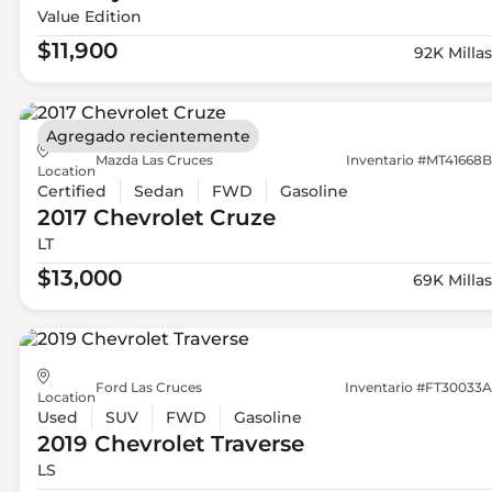
Value Edition
$11,900
92K Millas
Agregado recientemente
Mazda Las Cruces
Inventario #MT41668B
Location
Certified
Sedan
FWD
Gasoline
2017 Chevrolet
Cruze
LT
$13,000
69K Millas
Ford Las Cruces
Inventario #FT30033A
Location
Used
SUV
FWD
Gasoline
2019 Chevrolet
Traverse
LS