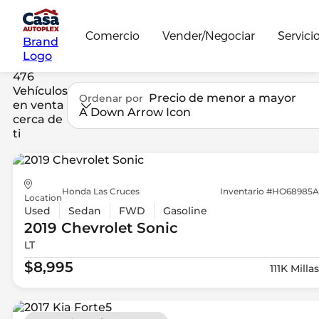
Comercio
Vender/Negociar
Servici
Brand
Logo
476
Vehículos
Precio de menor a mayor
Ordenar por
en venta
A Down Arrow Icon
cerca de
ti
Honda Las Cruces
Inventario #HO68985A
Location
Used
Sedan
FWD
Gasoline
2019 Chevrolet
Sonic
LT
$8,995
111K Millas