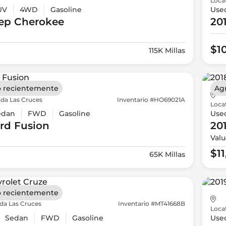
Loca
UV
4WD
Gasoline
Use
ep
Cherokee
20
$1
115K Millas
 recientemente
Ag
da Las Cruces
Inventario #HO69021A
Loca
edan
FWD
Gasoline
Use
rd
Fusion
20
Valu
$1
65K Millas
 recientemente
da Las Cruces
Inventario #MT41668B
Loca
Sedan
FWD
Gasoline
Use