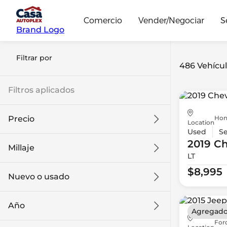
Comercio
Vender/Negociar
S
Brand Logo
Filtrar por
486 Vehícul
Filtros aplicados
Hon
Precio
Location
Used
S
2019 Ch
Millaje
LT
$8k
$108k
$8,995
Nuevo o usado
0 mi
139k mi
Año
Agregado
For