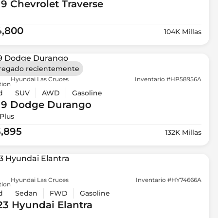
19 Chevrolet
Traverse
4,800
104K Millas
regado recientemente
Hyundai Las Cruces
Inventario #HP58956A
tion
d
SUV
AWD
Gasoline
19 Dodge
Durango
Plus
5,895
132K Millas
Hyundai Las Cruces
Inventario #HY74666A
tion
d
Sedan
FWD
Gasoline
23 Hyundai
Elantra