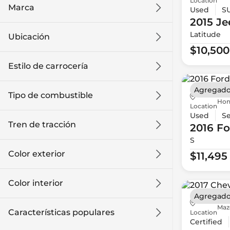
Location
Marca
Used
S
2015 Je
Latitude
Ubicación
$10,500
Estilo de carrocería
Agregado
Tipo de combustible
Hon
Location
Used
S
Tren de tracción
2016 Fo
S
Color exterior
$11,495
Color interior
Agregado
Maz
Características populares
Location
Certified