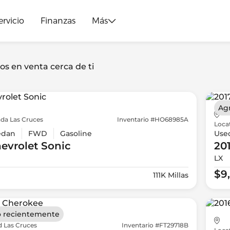
ervicio
Finanzas
Más
os en venta cerca de ti
Ag
da Las Cruces
Inventario #HO68985A
Loca
edan
FWD
Gasoline
Use
evrolet
Sonic
20
LX
$9
111K Millas
 recientemente
d Las Cruces
Inventario #FT29718B