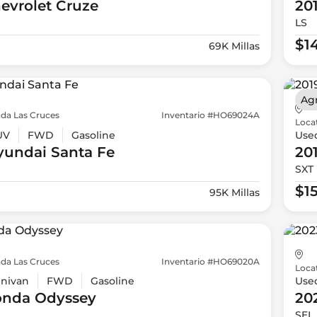
evrolet
Cruze
20
LS
$1
69K Millas
Ag
da Las Cruces
Inventario #HO69024A
Loca
UV
FWD
Gasoline
Use
yundai
Santa Fe
20
SXT 
$1
95K Millas
da Las Cruces
Inventario #HO69020A
Loca
nivan
FWD
Gasoline
Use
onda
Odyssey
20
SEL