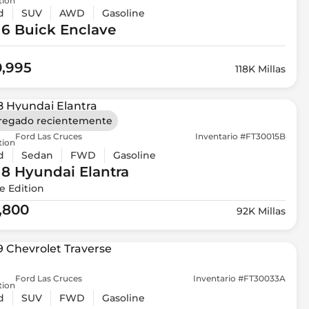
tion
d
SUV
AWD
Gasoline
16 Buick
Enclave
0,995
118K Millas
regado recientemente
Ford Las Cruces
Inventario #FT30015B
tion
d
Sedan
FWD
Gasoline
18 Hyundai
Elantra
e Edition
1,800
92K Millas
Ford Las Cruces
Inventario #FT30033A
tion
d
SUV
FWD
Gasoline