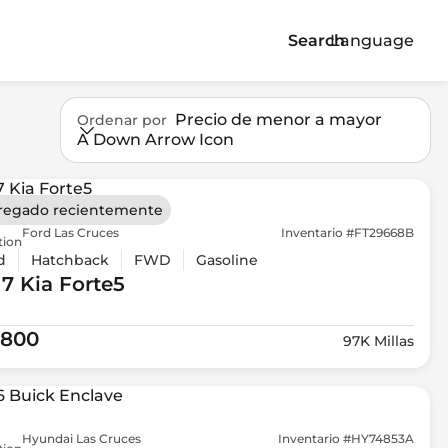
Search
Language
Precio de menor a mayor
Ordenar por
A Down Arrow Icon
regado recientemente
Ford Las Cruces
Inventario #FT29668B
tion
d
Hatchback
FWD
Gasoline
17 Kia
Forte5
,800
97K Millas
Hyundai Las Cruces
Inventario #HY74853A