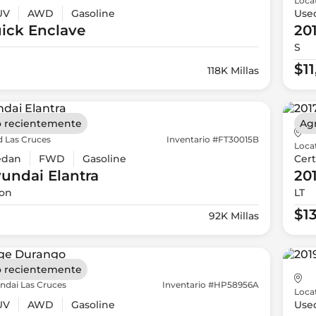
Loca
UV
AWD
Gasoline
Use
ick
Enclave
20
S
$1
118K Millas
 recientemente
Ag
d Las Cruces
Inventario #FT30015B
Loca
edan
FWD
Gasoline
Cert
yundai
Elantra
20
ion
LT
$1
92K Millas
 recientemente
ndai Las Cruces
Inventario #HP58956A
Loca
UV
AWD
Gasoline
Use