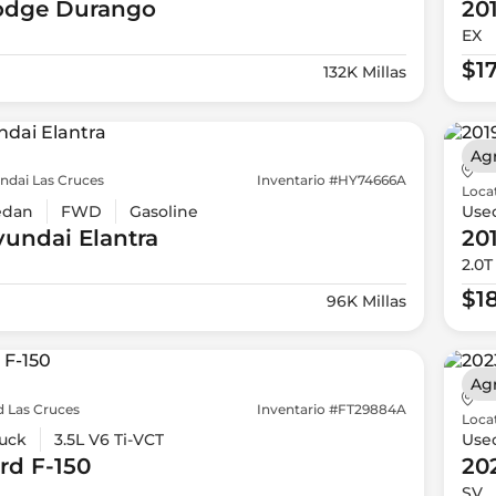
odge
Durango
20
EX
$1
132K Millas
Ag
ndai Las Cruces
Inventario #HY74666A
Loca
edan
FWD
Gasoline
Use
yundai
Elantra
20
2.0T
$1
96K Millas
Ag
d Las Cruces
Inventario #FT29884A
Loca
uck
3.5L V6 Ti-VCT
Use
rd
F-150
20
SV