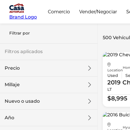
Comercio
Vender/Negociar
S
Brand Logo
Filtrar por
500 Vehícul
Filtros aplicados
Hon
Precio
Location
Used
S
2019 Ch
Millaje
LT
$8k
$108k
$8,995
Nuevo o usado
0 mi
139k mi
Año
Hyu