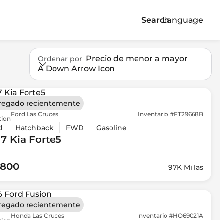
Search
Language
Precio de menor a mayor
Ordenar por
A Down Arrow Icon
regado recientemente
Ford Las Cruces
Inventario #FT29668B
tion
d
Hatchback
FWD
Gasoline
17 Kia
Forte5
,800
97K Millas
regado recientemente
Honda Las Cruces
Inventario #HO69021A