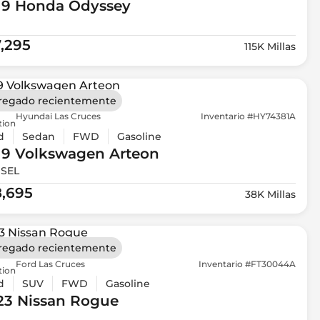
19 Honda
Odyssey
7,295
115K Millas
regado recientemente
Hyundai Las Cruces
Inventario #HY74381A
tion
d
Sedan
FWD
Gasoline
19 Volkswagen
Arteon
 SEL
8,695
38K Millas
regado recientemente
Ford Las Cruces
Inventario #FT30044A
tion
d
SUV
FWD
Gasoline
23 Nissan
Rogue