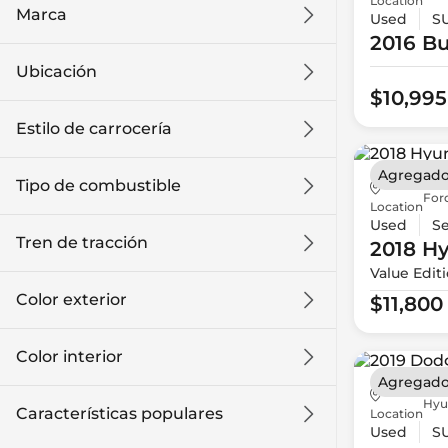
Location
Marca
Used
S
2016 Bu
Ubicación
$10,995
Estilo de carrocería
Agregado
Tipo de combustible
For
Location
Used
S
Tren de tracción
2018 H
Value Edit
Color exterior
$11,800
Color interior
Agregado
Hyu
Características populares
Location
Used
S