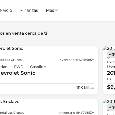
ervicio
Finanzas
Más
os en venta cerca de ti
Ag
da Las Cruces
Inventario #HO68985A
Loca
edan
FWD
Gasoline
Use
evrolet
Sonic
20
LX
$9
111K Millas
Ag
ndai Las Cruces
Inventario #HY74853A