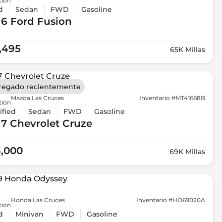
tion
d
Sedan
FWD
Gasoline
16 Ford
Fusion
1,495
65K Millas
regado recientemente
Mazda Las Cruces
Inventario #MT41668B
tion
ified
Sedan
FWD
Gasoline
17 Chevrolet
Cruze
3,000
69K Millas
Honda Las Cruces
Inventario #HO69020A
tion
d
Minivan
FWD
Gasoline