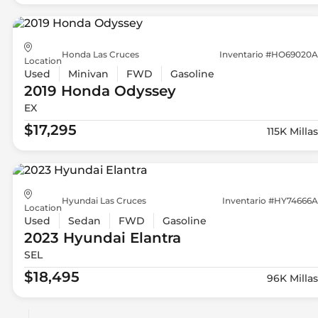
Honda Las Cruces
Inventario #HO69020A
Location
Used
Minivan
FWD
Gasoline
2019 Honda
Odyssey
EX
$17,295
115K Millas
Hyundai Las Cruces
Inventario #HY74666A
Location
Used
Sedan
FWD
Gasoline
2023 Hyundai
Elantra
SEL
$18,495
96K Millas