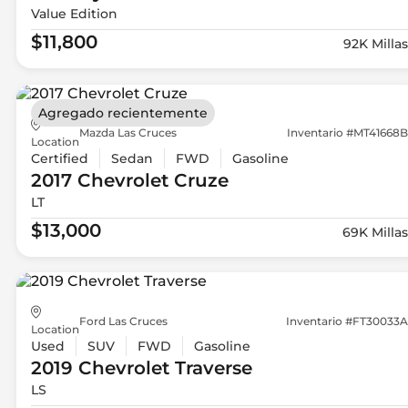
Value Edition
$11,800
92K Millas
Agregado recientemente
Mazda Las Cruces
Inventario #MT41668B
Location
Certified
Sedan
FWD
Gasoline
2017 Chevrolet
Cruze
LT
$13,000
69K Millas
Ford Las Cruces
Inventario #FT30033A
Location
Used
SUV
FWD
Gasoline
2019 Chevrolet
Traverse
LS