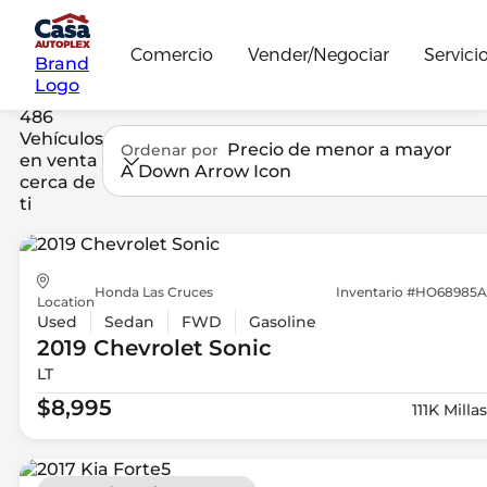
Comercio
Vender/Negociar
Servici
Brand
Logo
486
Vehículos
Precio de menor a mayor
Ordenar por
en venta
A Down Arrow Icon
cerca de
ti
Honda Las Cruces
Inventario #HO68985A
Location
Used
Sedan
FWD
Gasoline
2019 Chevrolet
Sonic
LT
$8,995
111K Millas