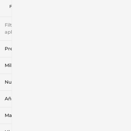
Filtrar por
Filtros
aplicados
Precio
Millaje
$8k
$108k
Nuevo o usado
0 mi
139k mi
Año
Marca