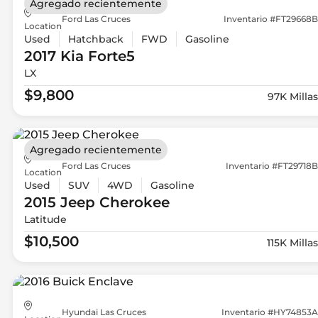
Agregado recientemente
Ford Las Cruces
Inventario #FT29668B
Location
Used
Hatchback
FWD
Gasoline
2017 Kia
Forte5
LX
$9,800
97K Millas
Agregado recientemente
Ford Las Cruces
Inventario #FT29718B
Location
Used
SUV
4WD
Gasoline
2015 Jeep
Cherokee
Latitude
$10,500
115K Millas
Hyundai Las Cruces
Inventario #HY74853A