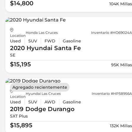
$14,800
104K Millas
Honda Las Cruces
Inventario #HO69024A
Location
Used
SUV
FWD
Gasoline
2020 Hyundai
Santa Fe
SE
$15,195
95K Millas
Agregado recientemente
Hyundai Las Cruces
Inventario #HP58956A
Location
Used
SUV
AWD
Gasoline
2019 Dodge
Durango
SXT Plus
$15,895
132K Millas