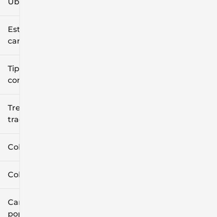
Ubicación
Estilo de
carrocería
Tipo de
combustible
Tren de
tracción
Color exterior
Color interior
Características
populares