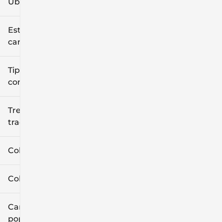
Ubicación
Estilo de
carrocería
Tipo de
combustible
Tren de
tracción
Color exterior
Color interior
Características
populares