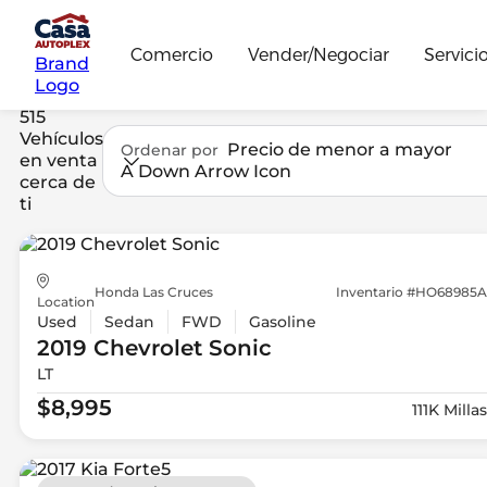
Comercio
Vender/Negociar
Servici
Brand
Logo
515
Vehículos
Precio de menor a mayor
Ordenar por
en venta
A Down Arrow Icon
cerca de
ti
Honda Las Cruces
Inventario #HO68985A
Location
Used
Sedan
FWD
Gasoline
2019 Chevrolet
Sonic
LT
$8,995
111K Millas