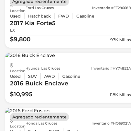
Agregado recientemente
Ford Las Cruces
Inventario #FT29668B
Location
Used
Hatchback
FWD
Gasoline
2017 Kia
Forte5
LX
$9,800
97K Millas
Hyundai Las Cruces
Inventario #HY74853A
Location
Used
SUV
AWD
Gasoline
2016 Buick
Enclave
$10,995
118K Millas
Agregado recientemente
Honda Las Cruces
Inventario #HO69021A
Location