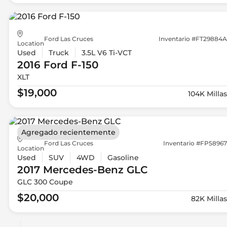
Ford Las Cruces
Inventario #FT29884A
Location
Used
Truck
3.5L V6 Ti-VCT
2016 Ford
F-150
XLT
$19,000
104K Millas
Agregado recientemente
Ford Las Cruces
Inventario #FP58967
Location
Used
SUV
4WD
Gasoline
2017 Mercedes-Benz
GLC
GLC 300 Coupe
$20,000
82K Millas