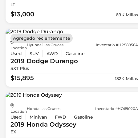
LT
$13,000
69K Millas
Agregado recientemente
Hyundai Las Cruces
Inventario #HP58956A
Location
Used
SUV
AWD
Gasoline
2019 Dodge
Durango
SXT Plus
$15,895
132K Millas
Honda Las Cruces
Inventario #HO69020A
Location
Used
Minivan
FWD
Gasoline
2019 Honda
Odyssey
EX