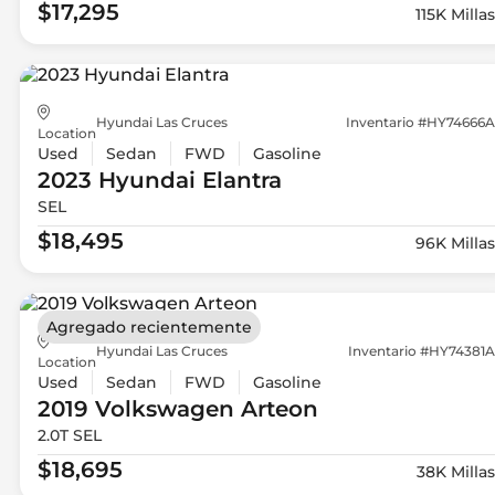
$17,295
115K Millas
Hyundai Las Cruces
Inventario #HY74666A
Location
Used
Sedan
FWD
Gasoline
2023 Hyundai
Elantra
SEL
$18,495
96K Millas
Agregado recientemente
Hyundai Las Cruces
Inventario #HY74381A
Location
Used
Sedan
FWD
Gasoline
2019 Volkswagen
Arteon
2.0T SEL
$18,695
38K Millas