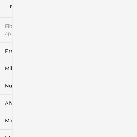
Filtrar por
Filtros
aplicados
Precio
Millaje
$8k
$108k
Nuevo o usado
0 mi
139k mi
Año
Marca