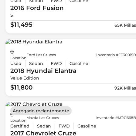
Used
Sedan
FWD
Gasoline
2016 Ford
Fusion
S
$11,495
65K Millas
Ford Las Cruces
Inventario #FT30015B
Location
Used
Sedan
FWD
Gasoline
2018 Hyundai
Elantra
Value Edition
$11,800
92K Millas
Agregado recientemente
Mazda Las Cruces
Inventario #MT41668B
Location
Certified
Sedan
FWD
Gasoline
2017 Chevrolet
Cruze