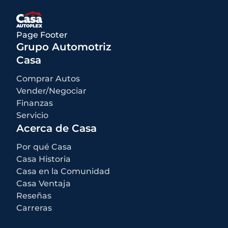
Qué está incluido
:
Los precios anunciados INCLUYEN opciones instaladas de fábrica,
accesorios instalados por el concesionario, MSRP, costos de
Page Footer
transporte de fábrica y descuentos e incentivos aplicables para los
cuales todos los consumidores califican. Pueden estar disponibles
Grupo Automotriz
descuentos o incentivos adicionales según la elegibilidad. Estos
incentivos y precios están sujetos a cambios según los programas
Casa
del fabricante.
Qué no está incluido
:
Comprar Autos
Todos los precios anunciados EXCLUYEN el equipo opcional
seleccionado por el comprador, una tarifa de documentación del
Vender/Negociar
concesionario de $499 para los concesionarios de Casa Autoplex, e
Finanzas
impuestos estatales y locales, etiquetas, registro y tarifas de título.
Servicio
Acerca de Casa
Por qué Casa
Casa Historia
Casa en la Comunidad
Casa Ventaja
Reseñas
Carreras