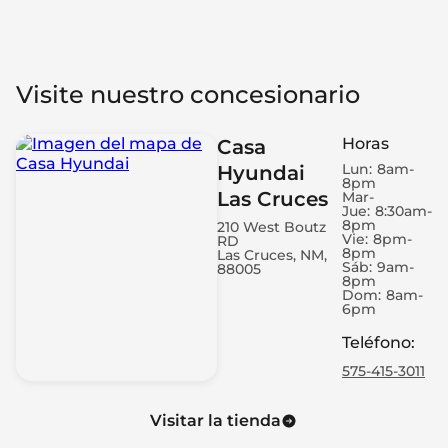
Visite nuestro concesionario
Horas
Casa
Lun:
8am-
Hyundai
8pm
Las Cruces
Mar-
Jue:
8:30am-
8pm
210 West Boutz
Vie:
8pm-
RD
8pm
Las Cruces, NM,
Sáb:
9am-
88005
8pm
Dom:
8am-
6pm
Teléfono
:
575-415-3011
Visitar la tienda