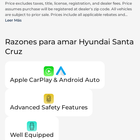
Price excludes taxes, title, license, registration, and dealer fees. Price
assumes purchase will be registered at dealer's zip code. All vehicles
are subject to prior sale. Prices include all applicable rebates and
incentives available to all consumers; additional rebates may apply.
Leer Más
Prices may not be compatible with special financing offers. Actual
dealer pricing may vary. Advertised prices do not include Carrx,
Triton, and Loyalty Advantage Package, totaling $2,497.
Razones para amar Hyundai Santa
Cruz
Apple CarPlay & Android Auto
Advanced Safety Features
Well Equipped