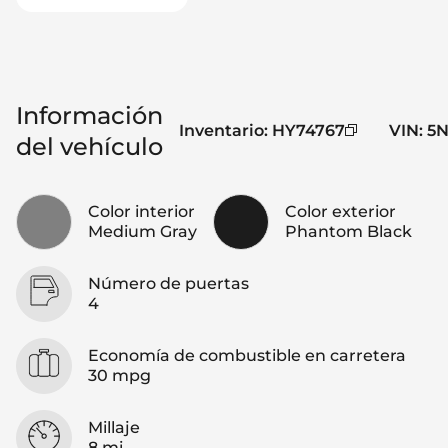
Información
Inventario
:
HY74767
VIN
:
5N
del vehículo
Color interior
Color exterior
Medium Gray
Phantom Black
Número de puertas
4
Economía de combustible en carretera
30 mpg
Millaje
8 mi