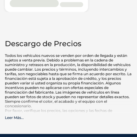
Descargo de Precios
Todos los vehículos nuevos se venden por orden de llegada y están
sujetos a venta previa. Debido a problemas en la cadena de
suministro y retrasos en la producción, la disponibilidad de vehículos
puede cambiar. Los precios y términos, incluyendo intercambios y
tarifas, son negociables hasta que se firma un acuerdo por escrito. La
financiación está sujeta a la aprobación de crédito, y los precios
pueden variar si usted organiza su propia financiación. Algunos
incentivos pueden no aplicarse con ofertas especiales de
financiación del fabricante. Las imágenes de vehículos en línea
pueden ser fotos de stock y pueden no representar detalles exactos.
Siempre confirme el color, el acabado y el equipo con el
concesionario.
Por favor, verifique los precios, las opciones y las fechas de
vencimiento de cualquier oferta anunciada antes de hacer su
Leer Más
...
compra. El kilometraje puede variar en función de los hábitos de
conducción y el mantenimiento. Las estimaciones de MPG se basan
en las calificaciones de la EPA para el año del modelo y deben
utilizarse sólo para comparación.