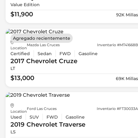
Value Edition
$11,900
92K Millas
Agregado recientemente
Mazda Las Cruces
Inventario #MT41668B
Location
Certified
Sedan
FWD
Gasoline
2017 Chevrolet
Cruze
LT
$13,000
69K Millas
Ford Las Cruces
Inventario #FT30033A
Location
Used
SUV
FWD
Gasoline
2019 Chevrolet
Traverse
LS