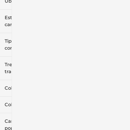
Ubicación
Estilo de
carrocería
Tipo de
combustible
Tren de
tracción
Color exterior
Color interior
Características
populares