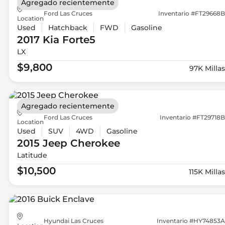
Agregado recientemente
Ford Las Cruces
Inventario #FT29668B
Location
Used
Hatchback
FWD
Gasoline
2017 Kia
Forte5
LX
$9,800
97K Millas
Agregado recientemente
Ford Las Cruces
Inventario #FT29718B
Location
Used
SUV
4WD
Gasoline
2015 Jeep
Cherokee
Latitude
$10,500
115K Millas
Hyundai Las Cruces
Inventario #HY74853A