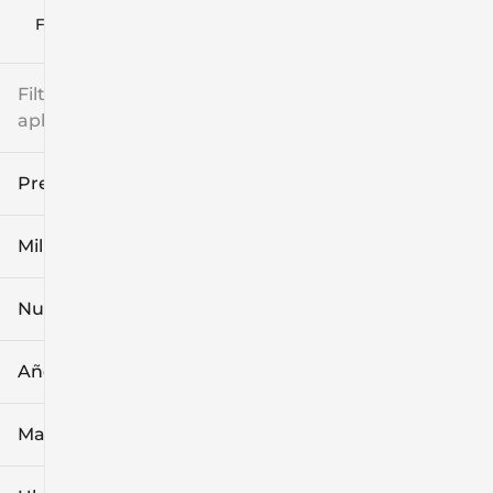
Filtrar por
Filtros
aplicados
Precio
Millaje
$8k
$108k
Nuevo o usado
0 mi
139k mi
Año
Marca