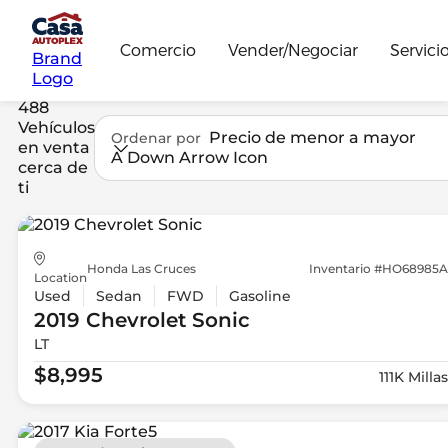
Comercio
Vender/Negociar
Servici
Brand
Logo
488
Vehículos
Precio de menor a mayor
Ordenar por
en venta
A Down Arrow Icon
cerca de
ti
Honda Las Cruces
Inventario #HO68985A
Location
Used
Sedan
FWD
Gasoline
2019 Chevrolet
Sonic
LT
$8,995
111K Millas