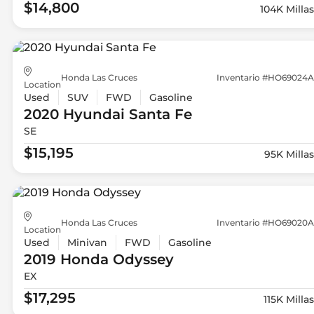
$14,800
104K Millas
Honda Las Cruces
Inventario #HO69024A
Location
Used
SUV
FWD
Gasoline
2020 Hyundai
Santa Fe
SE
$15,195
95K Millas
Honda Las Cruces
Inventario #HO69020A
Location
Used
Minivan
FWD
Gasoline
2019 Honda
Odyssey
EX
$17,295
115K Millas