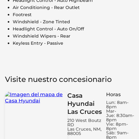
Headlight Control - Auto Highbeam
Air Conditioning - Rear Outlet
Footrest
Windshield - Zone Tinted
Headlight Control - Auto On/Off
Windshield Wipers - Rear
Keyless Entry - Passive
Visite nuestro concesionario
Horas
Casa
Lun:
8am-
Hyundai
8pm
Las Cruces
Mar-
Jue:
8:30am-
8pm
210 West Boutz
Vie:
8pm-
RD
8pm
Las Cruces, NM,
Sáb:
9am-
88005
8pm