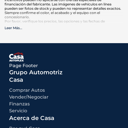
financiación del fabricante. Las imágenes de vehículos en línea
pueden ser fotos de stock y pueden no representar detalles exactos.
Siempre confirme el color, el acabado y el equipo con el
concesionario.
Por favor, verifique los precios, las opciones y las fechas de
vencimiento de cualquier oferta anunciada antes de hacer su
Leer Más
...
compra. El kilometraje puede variar en función de los hábitos de
conducción y el mantenimiento. Las estimaciones de MPG se basan
en las calificaciones de la EPA para el año del modelo y deben
utilizarse sólo para comparación.
Qué está incluido
:
Los precios anunciados INCLUYEN opciones instaladas de fábrica,
accesorios instalados por el concesionario, MSRP, costos de
Page Footer
transporte de fábrica y descuentos e incentivos aplicables para los
cuales todos los consumidores califican. Pueden estar disponibles
Grupo Automotriz
descuentos o incentivos adicionales según la elegibilidad. Estos
incentivos y precios están sujetos a cambios según los programas
Casa
del fabricante.
Qué no está incluido
:
Comprar Autos
Todos los precios anunciados EXCLUYEN el equipo opcional
seleccionado por el comprador, una tarifa de documentación del
Vender/Negociar
concesionario de $499 para los concesionarios de Casa Autoplex, e
Finanzas
impuestos estatales y locales, etiquetas, registro y tarifas de título.
Servicio
Acerca de Casa