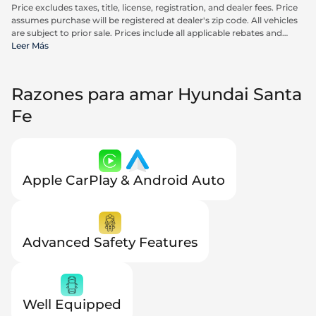
Price excludes taxes, title, license, registration, and dealer fees. Price
assumes purchase will be registered at dealer's zip code. All vehicles
are subject to prior sale. Prices include all applicable rebates and
incentives available to all consumers; additional rebates may apply.
Leer Más
Prices may not be compatible with special financing offers. Actual
dealer pricing may vary. Advertised prices do not include Carrx,
Triton, and Loyalty Advantage Package, totaling $2,497.
Razones para amar Hyundai Santa
Fe
Apple CarPlay & Android Auto
Advanced Safety Features
Well Equipped