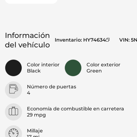
Información
Inventario
:
HY74634
VIN
:
5
del vehículo
Color interior
Color exterior
Black
Green
Número de puertas
4
Economía de combustible en carretera
29 mpg
Millaje
17 mi