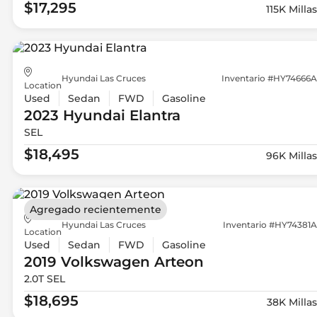
$17,295
115K Millas
Hyundai Las Cruces
Inventario #HY74666A
Location
Used
Sedan
FWD
Gasoline
2023 Hyundai
Elantra
SEL
$18,495
96K Millas
Agregado recientemente
Hyundai Las Cruces
Inventario #HY74381A
Location
Used
Sedan
FWD
Gasoline
2019 Volkswagen
Arteon
2.0T SEL
$18,695
38K Millas