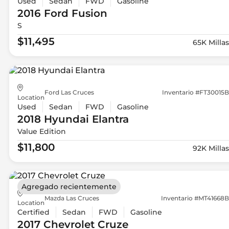
Used
Sedan
FWD
Gasoline
2016 Ford
Fusion
S
$11,495
65K Millas
Ford Las Cruces
Inventario #FT30015B
Location
Used
Sedan
FWD
Gasoline
2018 Hyundai
Elantra
Value Edition
$11,800
92K Millas
Agregado recientemente
Mazda Las Cruces
Inventario #MT41668B
Location
Certified
Sedan
FWD
Gasoline
2017 Chevrolet
Cruze