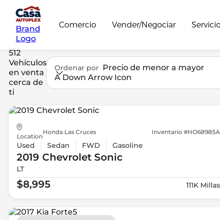
Comercio
Vender/Negociar
Servici
Brand
Logo
512
Vehículos
Precio de menor a mayor
Ordenar por
en venta
A Down Arrow Icon
cerca de
ti
Honda Las Cruces
Inventario #HO68985A
Location
Used
Sedan
FWD
Gasoline
2019 Chevrolet
Sonic
LT
$8,995
111K Millas