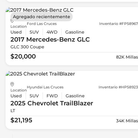
Agregado recientemente
Ford Las Cruces
Inventario #FP58967
Location
Used
SUV
4WD
Gasoline
2017 Mercedes-Benz
GLC
GLC 300 Coupe
$20,000
82K Millas
Hyundai Las Cruces
Inventario #HP58923
Location
Used
SUV
FWD
Gasoline
2025 Chevrolet
TrailBlazer
LT
$21,195
34K Millas