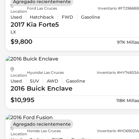
Agregado recientemente
Ford Las Cruces
Inventario #FT29668B
Location
Used
Hatchback
FWD
Gasoline
2017 Kia
Forte5
LX
$9,800
97K Millas
Hyundai Las Cruces
Inventario #HY74853A
Location
Used
SUV
AWD
Gasoline
2016 Buick
Enclave
$10,995
118K Millas
Agregado recientemente
Honda Las Cruces
Inventario #HO69021A
Location