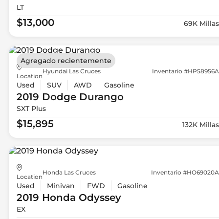
LT
$13,000
69K Millas
Agregado recientemente
Hyundai Las Cruces
Inventario #HP58956A
Location
Used
SUV
AWD
Gasoline
2019 Dodge
Durango
SXT Plus
$15,895
132K Millas
Honda Las Cruces
Inventario #HO69020A
Location
Used
Minivan
FWD
Gasoline
2019 Honda
Odyssey
EX