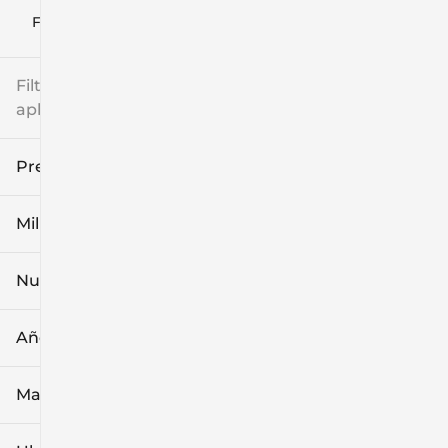
Filtrar por
Filtros
aplicados
Precio
Millaje
$8k
$108k
Nuevo o usado
0 mi
139k mi
Año
Marca