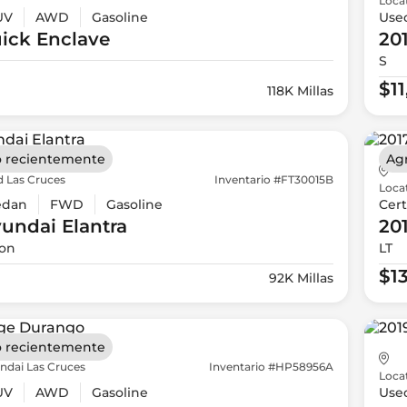
Loca
UV
AWD
Gasoline
Use
ick
Enclave
20
S
$1
118K Millas
 recientemente
Ag
d Las Cruces
Inventario #FT30015B
Loca
edan
FWD
Gasoline
Cert
yundai
Elantra
20
ion
LT
$1
92K Millas
 recientemente
ndai Las Cruces
Inventario #HP58956A
Loca
UV
AWD
Gasoline
Use