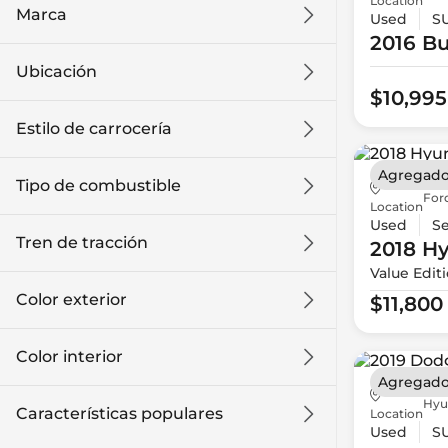
Location
Marca
Used
S
2016 Bu
Ubicación
$10,995
Estilo de carrocería
Agregado
Tipo de combustible
For
Location
Used
S
Tren de tracción
2018 H
Value Edit
Color exterior
$11,800
Color interior
Agregado
Hyu
Características populares
Location
Used
S