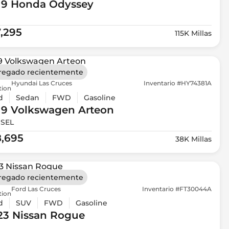
19 Honda
Odyssey
7,295
115K Millas
regado recientemente
Hyundai Las Cruces
Inventario #HY74381A
tion
d
Sedan
FWD
Gasoline
19 Volkswagen
Arteon
 SEL
8,695
38K Millas
regado recientemente
Ford Las Cruces
Inventario #FT30044A
tion
d
SUV
FWD
Gasoline
23 Nissan
Rogue