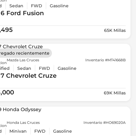
tion
d
Sedan
FWD
Gasoline
16 Ford
Fusion
1,495
65K Millas
regado recientemente
Mazda Las Cruces
Inventario #MT41668B
tion
ified
Sedan
FWD
Gasoline
17 Chevrolet
Cruze
3,000
69K Millas
Honda Las Cruces
Inventario #HO69020A
tion
d
Minivan
FWD
Gasoline