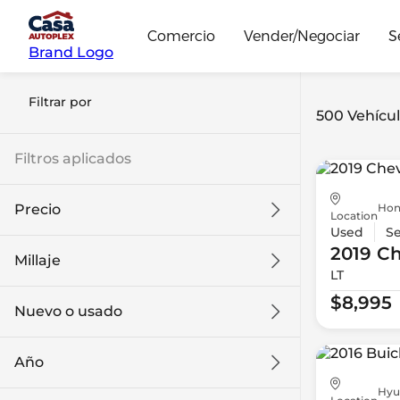
Comercio
Vender/Negociar
S
Brand Logo
Filtrar por
500 Vehícul
Filtros aplicados
Hon
Precio
Location
Used
S
2019 Ch
Millaje
LT
$8k
$108k
$8,995
Nuevo o usado
0 mi
139k mi
Año
Hyu