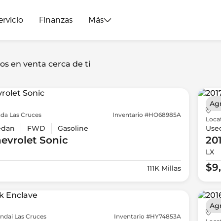
ervicio
Finanzas
Más
os en venta cerca de ti
Ag
da Las Cruces
Inventario #HO68985A
Loca
edan
FWD
Gasoline
Use
evrolet
Sonic
20
LX
$9
111K Millas
Ag
ndai Las Cruces
Inventario #HY74853A