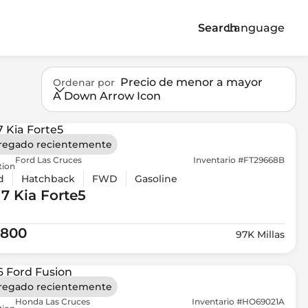
Search
Language
Precio de menor a mayor
Ordenar por
A Down Arrow Icon
regado recientemente
Ford Las Cruces
Inventario #FT29668B
tion
d
Hatchback
FWD
Gasoline
17 Kia
Forte5
,800
97K Millas
regado recientemente
Honda Las Cruces
Inventario #HO69021A