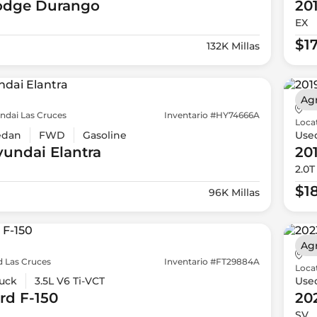
odge
Durango
20
EX
$1
132K Millas
Ag
ndai Las Cruces
Inventario #HY74666A
Loca
edan
FWD
Gasoline
Use
yundai
Elantra
20
2.0T
$1
96K Millas
Ag
d Las Cruces
Inventario #FT29884A
Loca
uck
3.5L V6 Ti-VCT
Use
rd
F-150
20
SV