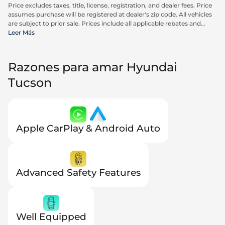
Price excludes taxes, title, license, registration, and dealer fees. Price
assumes purchase will be registered at dealer's zip code. All vehicles
are subject to prior sale. Prices include all applicable rebates and
incentives available to all consumers; additional rebates may apply.
Leer Más
Prices may not be compatible with special financing offers. Actual
dealer pricing may vary. Advertised prices do not include Carrx,
Triton, and Loyalty Advantage Package, totaling $2,497.
Razones para amar Hyundai
Tucson
Apple CarPlay & Android Auto
Advanced Safety Features
Well Equipped