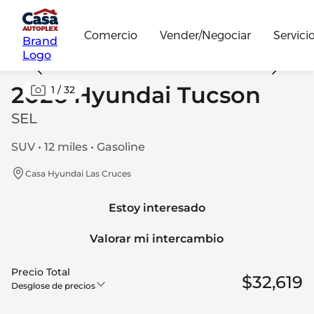
Comercio
Vender/Negociar
Servici
Brand
Logo
2026 Hyundai Tucson
1
/
32
SEL
SUV • 12 miles • Gasoline
Casa Hyundai Las Cruces
Estoy interesado
Valorar mi intercambio
Precio Total
$32,619
Desglose de precios