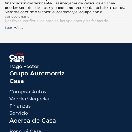
financiación del fabricante. Las imágenes de vehículos en línea
pueden ser fotos de stock y pueden no representar detalles exactos.
Siempre confirme el color, el acabado y el equipo con el
concesionario.
Por favor, verifique los precios, las opciones y las fechas de
vencimiento de cualquier oferta anunciada antes de hacer su
Leer Más
...
compra. El kilometraje puede variar en función de los hábitos de
conducción y el mantenimiento. Las estimaciones de MPG se basan
en las calificaciones de la EPA para el año del modelo y deben
utilizarse sólo para comparación.
Qué está incluido
:
Los precios anunciados INCLUYEN opciones instaladas de fábrica,
accesorios instalados por el concesionario, MSRP, costos de
Page Footer
transporte de fábrica y descuentos e incentivos aplicables para los
cuales todos los consumidores califican. Pueden estar disponibles
Grupo Automotriz
descuentos o incentivos adicionales según la elegibilidad. Estos
incentivos y precios están sujetos a cambios según los programas
Casa
del fabricante.
Qué no está incluido
:
Comprar Autos
Todos los precios anunciados EXCLUYEN el equipo opcional
seleccionado por el comprador, una tarifa de documentación del
Vender/Negociar
concesionario de $499 para los concesionarios de Casa Autoplex, e
Finanzas
impuestos estatales y locales, etiquetas, registro y tarifas de título.
Servicio
Acerca de Casa
Por qué Casa