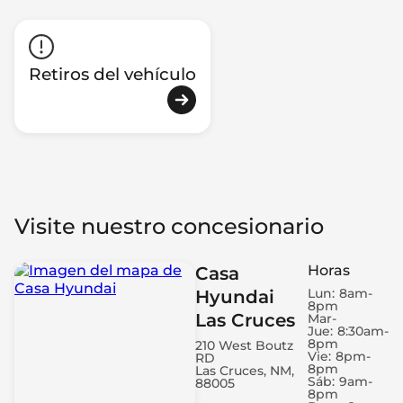
Retiros del vehículo
Visite nuestro concesionario
Horas
Casa
Lun:
8am-
Hyundai
8pm
Las Cruces
Mar-
Jue:
8:30am-
8pm
210 West Boutz
Vie:
8pm-
RD
8pm
Las Cruces, NM,
Sáb:
9am-
88005
8pm