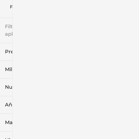
Filtrar por
Filtros
aplicados
Precio
Millaje
$8k
$108k
Nuevo o usado
0 mi
139k mi
Año
Marca