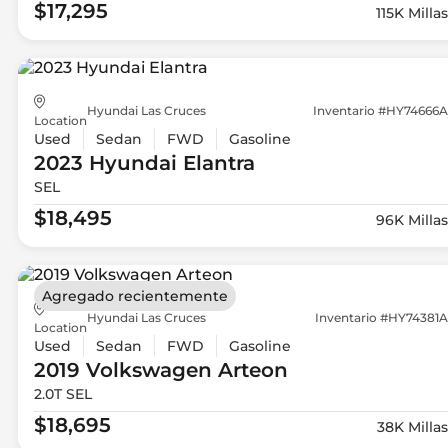
$17,295
115K Millas
Hyundai Las Cruces
Inventario #HY74666A
Location
Used
Sedan
FWD
Gasoline
2023 Hyundai
Elantra
SEL
$18,495
96K Millas
Agregado recientemente
Hyundai Las Cruces
Inventario #HY74381A
Location
Used
Sedan
FWD
Gasoline
2019 Volkswagen
Arteon
2.0T SEL
$18,695
38K Millas