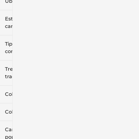
Ubicación
Estilo de
carrocería
Tipo de
combustible
Tren de
tracción
Color exterior
Color interior
Características
populares