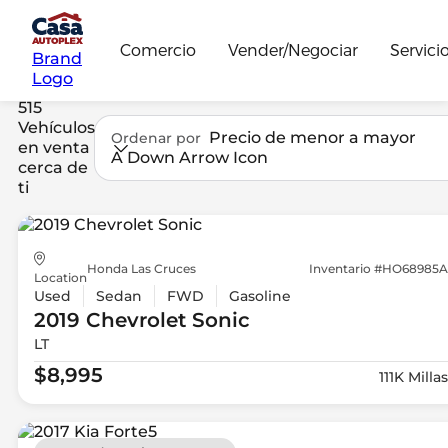
Comercio
Vender/Negociar
Servici
Brand
Logo
515
Vehículos
Precio de menor a mayor
Ordenar por
en venta
A Down Arrow Icon
cerca de
ti
Honda Las Cruces
Inventario #HO68985A
Location
Used
Sedan
FWD
Gasoline
2019 Chevrolet
Sonic
LT
$8,995
111K Millas