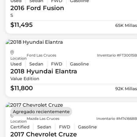
Used
Sedan
FWD
Gasoline
2016 Ford
Fusion
S
$11,495
65K Millas
Ford Las Cruces
Inventario #FT30015B
Location
Used
Sedan
FWD
Gasoline
2018 Hyundai
Elantra
Value Edition
$11,800
92K Millas
Agregado recientemente
Mazda Las Cruces
Inventario #MT41668B
Location
Certified
Sedan
FWD
Gasoline
2017 Chevrolet
Cruze