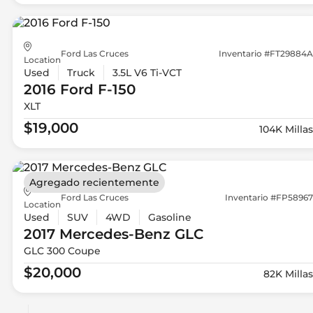
Ford Las Cruces
Inventario #FT29884A
Location
Used
Truck
3.5L V6 Ti-VCT
2016 Ford
F-150
XLT
$19,000
104K Millas
Agregado recientemente
Ford Las Cruces
Inventario #FP58967
Location
Used
SUV
4WD
Gasoline
2017 Mercedes-Benz
GLC
GLC 300 Coupe
$20,000
82K Millas