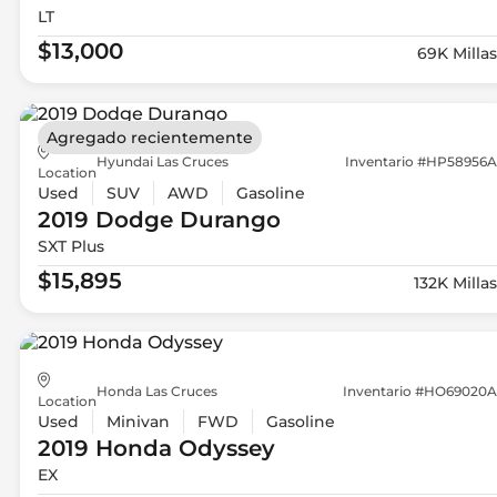
LT
$13,000
69K Millas
Agregado recientemente
Hyundai Las Cruces
Inventario #HP58956A
Location
Used
SUV
AWD
Gasoline
2019 Dodge
Durango
SXT Plus
$15,895
132K Millas
Honda Las Cruces
Inventario #HO69020A
Location
Used
Minivan
FWD
Gasoline
2019 Honda
Odyssey
EX