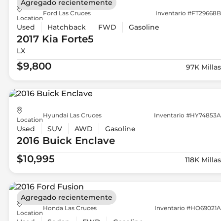
Agregado recientemente
Ford Las Cruces
Inventario #FT29668B
Location
Used
Hatchback
FWD
Gasoline
2017 Kia
Forte5
LX
$9,800
97K Millas
Hyundai Las Cruces
Inventario #HY74853A
Location
Used
SUV
AWD
Gasoline
2016 Buick
Enclave
$10,995
118K Millas
Agregado recientemente
Honda Las Cruces
Inventario #HO69021A
Location