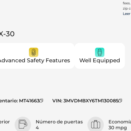
fees
zip c
all a
Leer
cons
be c
pric
X-30
Trit
Advanced Safety Features
Well Equipped
entario
:
MT41663
VIN
:
3MVDMBXY6TM130085
erior
Número de puertas
Economía
4
30 mpg