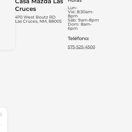
Horas
Casa Mazda Las
Lun-
Cruces
Vie:
8:30am-
8pm
470 West Boutz RD
Sáb:
9am-8pm
Las Cruces, NM, 88005
Dom:
8am-
6pm
Teléfono
:
575-525-4500