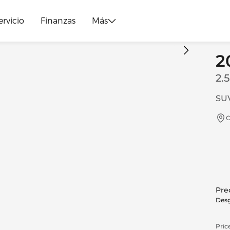
ervicio
Finanzas
Más
2
2.
SUV
C
Prec
Desg
Price