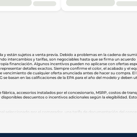
 y están sujetos a venta previa. Debido a problemas en la cadena de sumini
do intercambios y tarifas, son negociables hasta que se firma un acuerdo po
propia financiación. Algunos incentivos pueden no aplicarse con ofertas esp
representar detalles exactos. Siempre confirme el color, el acabado y el eq
s de vencimiento de cualquier oferta anunciada antes de hacer su compra. El
e basan en las calificaciones de la EPA para el año del modelo y deben ut
ábrica, accesorios instalados por el concesionario, MSRP, costos de transp
 disponibles descuentos o incentivos adicionales según la elegibilidad. Est
l seleccionado por el comprador, una tarifa de documentación del conces
o y tarifas de título.