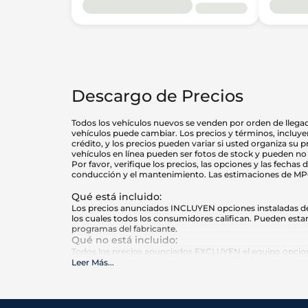
Descargo de Precios
Todos los vehículos nuevos se venden por orden de llegada
vehículos puede cambiar. Los precios y términos, incluyen
crédito, y los precios pueden variar si usted organiza su 
vehículos en línea pueden ser fotos de stock y pueden no 
Por favor, verifique los precios, las opciones y las fecha
conducción y el mantenimiento. Las estimaciones de MPG s
Qué está incluido
:
Los precios anunciados INCLUYEN opciones instaladas de f
los cuales todos los consumidores califican. Pueden estar
programas del fabricante.
Qué no está incluido
:
Todos los precios anunciados EXCLUYEN el equipo opciona
Autoplex, e impuestos estatales y locales, etiquetas, registr
Leer Más
...