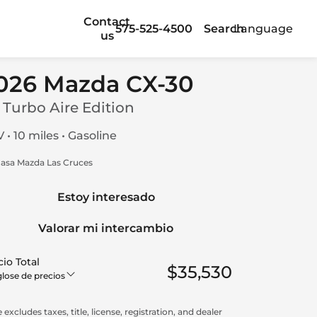
Contact
575-525-4500
Search
Language
us
026 Mazda CX-30
5 Turbo Aire Edition
 • 10 miles • Gasoline
asa Mazda Las Cruces
Estoy interesado
Valorar mi intercambio
io Total
$35,530
lose de precios
 excludes taxes, title, license, registration, and dealer