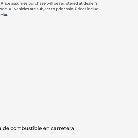
. Price assumes purchase will be registered at dealer's
ode. All vehicles are subject to prior sale. Prices include
pplicable rebates and incentives available to all
 Más
umers; additional rebates may apply. Prices may not
ompatible with special financing offers. Actual dealer
ing may vary. Advertised prices do not include Carrx,
on, and Loyalty Advantage Package, totaling $2,497.
 de combustible en carretera