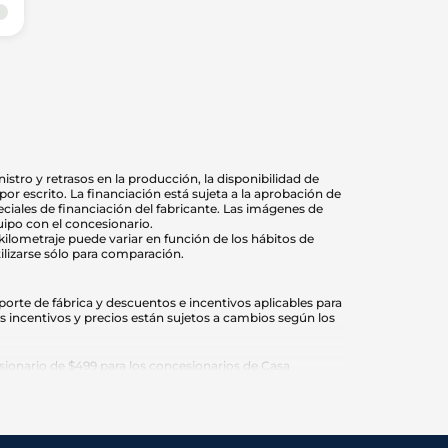
stro y retrasos en la producción, la disponibilidad de
r escrito. La financiación está sujeta a la aprobación de
eciales de financiación del fabricante. Las imágenes de
uipo con el concesionario.
 kilometraje puede variar en función de los hábitos de
ilizarse sólo para comparación.
orte de fábrica y descuentos e incentivos aplicables para
os incentivos y precios están sujetos a cambios según los
ionario de $499 para los concesionarios de Casa