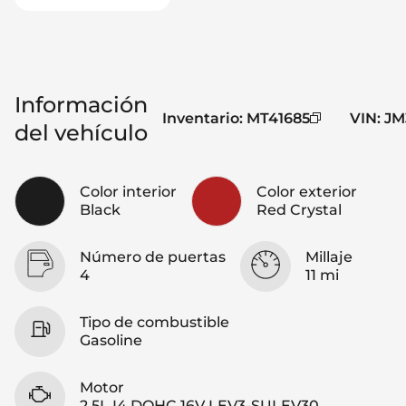
Información
Inventario
:
MT41685
VIN
:
JM
del vehículo
Color interior
Color exterior
Black
Red Crystal
Número de puertas
Millaje
4
11 mi
Tipo de combustible
Gasoline
Motor
2.5L I4 DOHC 16V LEV3-SULEV30