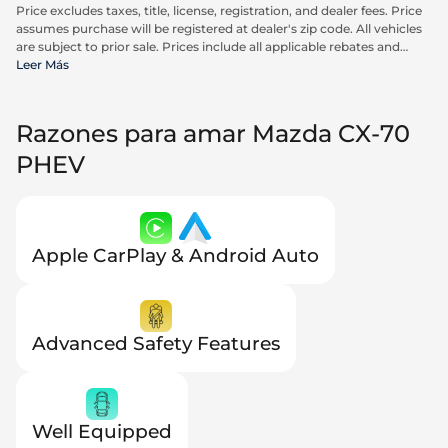
Price excludes taxes, title, license, registration, and dealer fees. Price
assumes purchase will be registered at dealer's zip code. All vehicles
are subject to prior sale. Prices include all applicable rebates and
incentives available to all consumers; additional rebates may apply.
Leer Más
Prices may not be compatible with special financing offers. Actual
dealer pricing may vary. Advertised prices do not include Carrx,
Triton, and Loyalty Advantage Package, totaling $2,497.
Razones para amar Mazda CX-70
PHEV
Apple CarPlay & Android Auto
Advanced Safety Features
Well Equipped