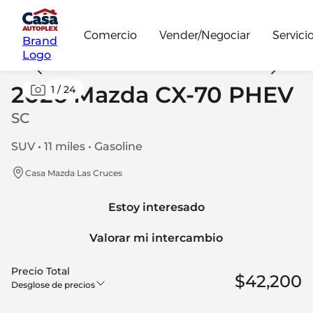
Comercio
Vender/Negociar
Servici
Brand
Logo
2026 Mazda CX-70 PHEV
1
/
24
SC
SUV • 11 miles • Gasoline
Casa Mazda Las Cruces
Estoy interesado
Valorar mi intercambio
Precio Total
$42,200
Desglose de precios