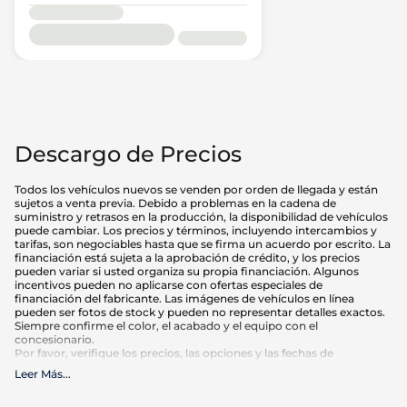
Descargo de Precios
Todos los vehículos nuevos se venden por orden de llegada y están
sujetos a venta previa. Debido a problemas en la cadena de
suministro y retrasos en la producción, la disponibilidad de vehículos
puede cambiar. Los precios y términos, incluyendo intercambios y
tarifas, son negociables hasta que se firma un acuerdo por escrito. La
financiación está sujeta a la aprobación de crédito, y los precios
pueden variar si usted organiza su propia financiación. Algunos
incentivos pueden no aplicarse con ofertas especiales de
financiación del fabricante. Las imágenes de vehículos en línea
pueden ser fotos de stock y pueden no representar detalles exactos.
Siempre confirme el color, el acabado y el equipo con el
concesionario.
Por favor, verifique los precios, las opciones y las fechas de
vencimiento de cualquier oferta anunciada antes de hacer su
Leer Más
...
compra. El kilometraje puede variar en función de los hábitos de
conducción y el mantenimiento. Las estimaciones de MPG se basan