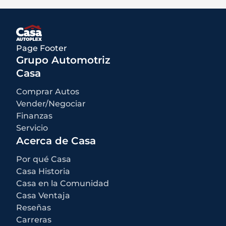
en las calificaciones de la EPA para el año del modelo y deben
utilizarse sólo para comparación.
Qué está incluido
:
Los precios anunciados INCLUYEN opciones instaladas de fábrica,
accesorios instalados por el concesionario, MSRP, costos de
Page Footer
transporte de fábrica y descuentos e incentivos aplicables para los
cuales todos los consumidores califican. Pueden estar disponibles
Grupo Automotriz
descuentos o incentivos adicionales según la elegibilidad. Estos
incentivos y precios están sujetos a cambios según los programas
Casa
del fabricante.
Qué no está incluido
:
Comprar Autos
Todos los precios anunciados EXCLUYEN el equipo opcional
seleccionado por el comprador, una tarifa de documentación del
Vender/Negociar
concesionario de $499 para los concesionarios de Casa Autoplex, e
Finanzas
impuestos estatales y locales, etiquetas, registro y tarifas de título.
Servicio
Acerca de Casa
Por qué Casa
Casa Historia
Casa en la Comunidad
Casa Ventaja
Reseñas
Carreras