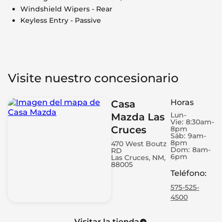
Windshield Wipers - Rear
Keyless Entry - Passive
Visite nuestro concesionario
Horas
Casa
Lun-
Mazda Las
Vie:
8:30am-
Cruces
8pm
Sáb:
9am-
8pm
470 West Boutz
Dom:
8am-
RD
6pm
Las Cruces, NM,
88005
Teléfono
:
575-525-
4500
Visitar la tienda