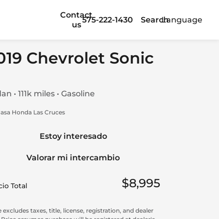
Contact
575-222-1430
Search
Language
us
019 Chevrolet Sonic
an • 111k miles • Gasoline
asa Honda Las Cruces
Estoy interesado
Valorar mi intercambio
$8,995
io Total
 excludes taxes, title, license, registration, and dealer