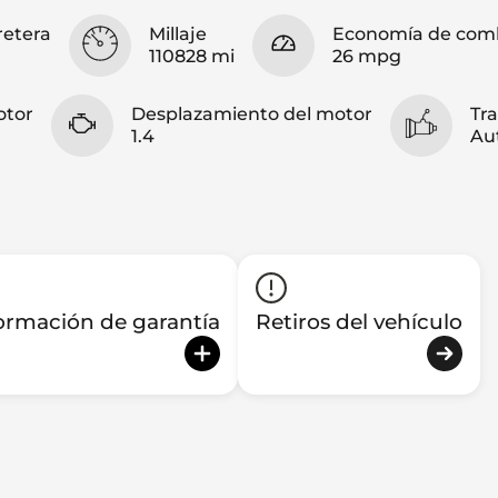
retera
Millaje
Economía de comb
110828 mi
26 mpg
otor
Desplazamiento del motor
Tr
1.4
Au
ormación de garantía
Retiros del vehículo