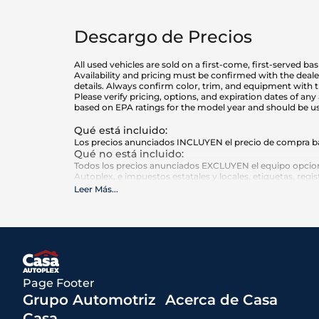
Descargo de Precios
All used vehicles are sold on a first-come, first-served ba
Availability and pricing must be confirmed with the deal
details. Always confirm color, trim, and equipment with t
Please verify pricing, options, and expiration dates of 
based on EPA ratings for the model year and should be u
Qué está incluido
:
Los precios anunciados INCLUYEN el precio de compra bas
Qué no está incluido
:
Todos los precios anunciados EXCLUYEN el equipo opciona
Autoplex, e impuestos estatales y locales, etiquetas, regi
Leer Más
...
Page Footer
Grupo Automotriz
Acerca de Casa
Casa