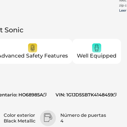
fees
zip c
all a
Leer
cons
be c
pric
t Sonic
Trit
Advanced Safety Features
Well Equipped
entario
:
HO68985A
VIN
:
1G1JD5SB7K4148459
Color exterior
Número de puertas
Black Metallic
4