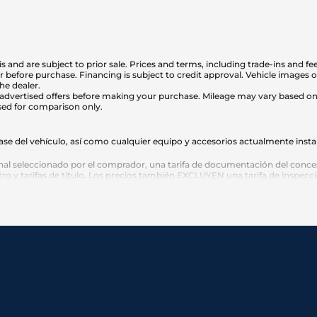
sis and are subject to prior sale. Prices and terms, including trade-ins and fe
er before purchase. Financing is subject to credit approval. Vehicle image
he dealer.
any advertised offers before making your purchase. Mileage may vary based 
sed for comparison only.
e del vehículo, así como cualquier equipo y accesorios actualmente instal
l seleccionado por el comprador, una tarifa de documentación del conces
stro y tarifas de título. Los precios también EXCLUYEN una tarifa de inspec