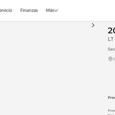
ervicio
Finanzas
Más
2
LT
Sed
C
Prec
Price