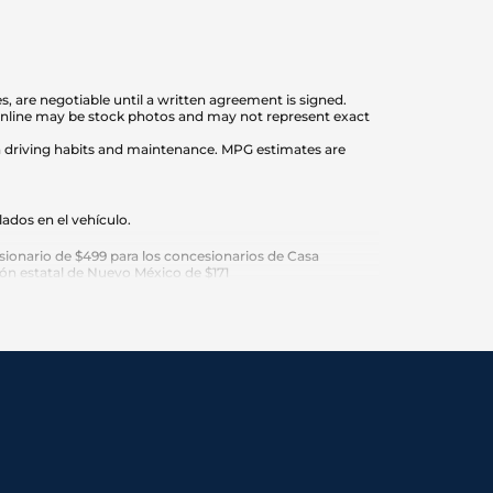
es, are negotiable until a written agreement is signed.
s online may be stock photos and may not represent exact
on driving habits and maintenance. MPG estimates are
ados en el vehículo.
ionario de $499 para los concesionarios de Casa
ción estatal de Nuevo México de $171