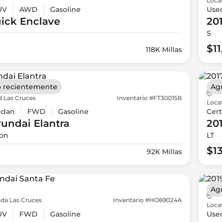
Loca
UV
AWD
Gasoline
Use
ick
Enclave
20
S
$1
118K Millas
 recientemente
Ag
d Las Cruces
Inventario #FT30015B
Loca
edan
FWD
Gasoline
Cert
yundai
Elantra
20
ion
LT
$1
92K Millas
Ag
da Las Cruces
Inventario #HO69024A
Loca
UV
FWD
Gasoline
Use