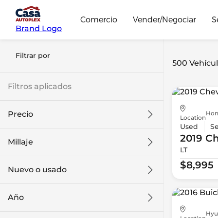
Comercio
Vender/Negociar
S
Brand Logo
Filtrar por
500 Vehícul
Filtros aplicados
Hon
Precio
Location
Used
S
2019 Ch
Millaje
LT
$8k
$108k
$8,995
Nuevo o usado
0 mi
139k mi
Año
Hyu