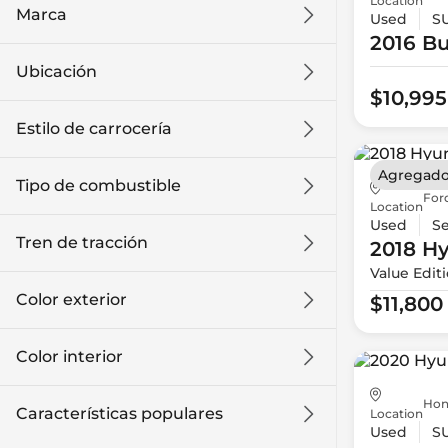
Location
Marca
Used
S
2016 Bu
Ubicación
$10,995
Estilo de carrocería
Agregado
Tipo de combustible
For
Location
Used
S
Tren de tracción
2018 H
Value Edit
Color exterior
$11,800
Color interior
Hon
Características populares
Location
Used
S