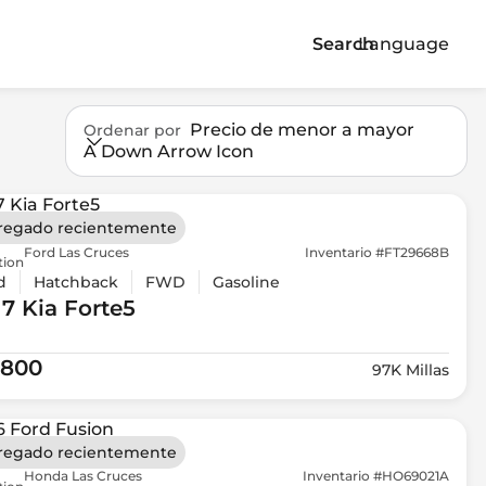
Search
Language
Precio de menor a mayor
Ordenar por
A Down Arrow Icon
regado recientemente
Ford Las Cruces
Inventario #FT29668B
tion
d
Hatchback
FWD
Gasoline
17 Kia
Forte5
,800
97K Millas
regado recientemente
Honda Las Cruces
Inventario #HO69021A