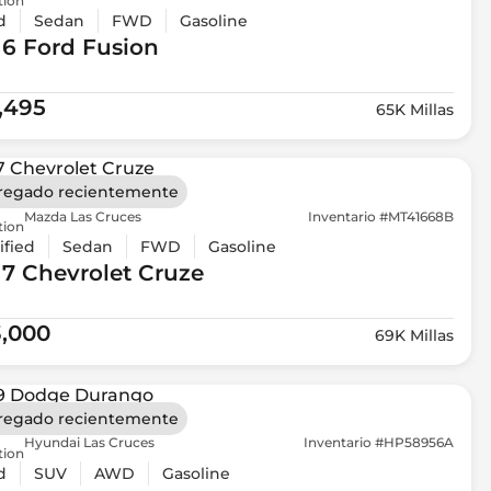
tion
d
Sedan
FWD
Gasoline
16 Ford
Fusion
1,495
65K Millas
regado recientemente
Mazda Las Cruces
Inventario #MT41668B
tion
ified
Sedan
FWD
Gasoline
17 Chevrolet
Cruze
3,000
69K Millas
regado recientemente
Hyundai Las Cruces
Inventario #HP58956A
tion
d
SUV
AWD
Gasoline