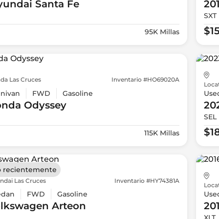
yundai
Santa Fe
20
SXT 
$1
95K Millas
da Las Cruces
Inventario #HO69020A
Loca
nivan
FWD
Gasoline
Use
onda
Odyssey
20
SEL
$1
115K Millas
 recientemente
ndai Las Cruces
Inventario #HY74381A
Loca
edan
FWD
Gasoline
Use
olkswagen
Arteon
20
XLT