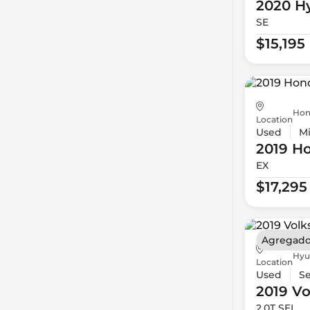
2020 H
SE
$15,195
Hon
Location
Used
Mi
2019 H
EX
$17,295
Agregado
Hyu
Location
Used
S
2019 V
2.0T SEL