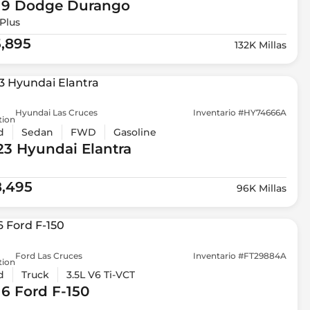
19 Dodge
Durango
Plus
5,895
132K Millas
Hyundai Las Cruces
Inventario #HY74666A
tion
d
Sedan
FWD
Gasoline
23 Hyundai
Elantra
8,495
96K Millas
Ford Las Cruces
Inventario #FT29884A
tion
d
Truck
3.5L V6 Ti-VCT
16 Ford
F-150