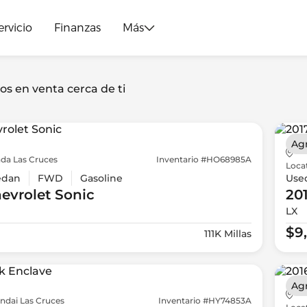
ervicio
Finanzas
Más
os en venta cerca de ti
Ag
da Las Cruces
Inventario #HO68985A
Loca
edan
FWD
Gasoline
Use
evrolet
Sonic
20
LX
$9
111K Millas
Ag
ndai Las Cruces
Inventario #HY74853A