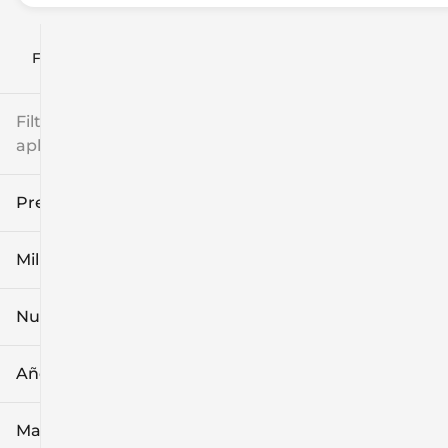
Filtrar por
Filtros
aplicados
Precio
Millaje
$8k
$108k
Nuevo o usado
0 mi
139k mi
Año
Marca