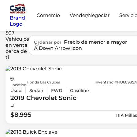
Comercio
Vender/Negociar
Servici
Brand
Logo
507
Vehículos
Precio de menor a mayor
Ordenar por
en venta
A Down Arrow Icon
cerca de
ti
Honda Las Cruces
Inventario #HO68985A
Location
Used
Sedan
FWD
Gasoline
2019 Chevrolet
Sonic
LT
$8,995
111K Millas