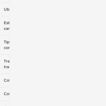
Ubicación
Estilo de
carrocería
Tipo de
combustible
Tren de
tracción
Color exterior
Color interior