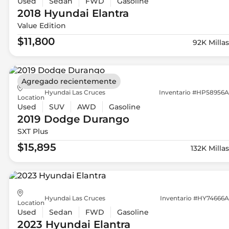
Used
Sedan
FWD
Gasoline
2018 Hyundai
Elantra
Value Edition
$11,800
92K Millas
Agregado recientemente
Hyundai Las Cruces
Inventario #HP58956A
Location
Used
SUV
AWD
Gasoline
2019 Dodge
Durango
SXT Plus
$15,895
132K Millas
Hyundai Las Cruces
Inventario #HY74666A
Location
Used
Sedan
FWD
Gasoline
2023 Hyundai
Elantra