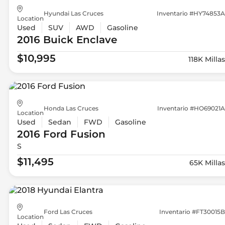
Hyundai Las Cruces
Inventario #HY74853A
Location
Used
SUV
AWD
Gasoline
2016 Buick
Enclave
$10,995
118K Millas
Honda Las Cruces
Inventario #HO69021A
Location
Used
Sedan
FWD
Gasoline
2016 Ford
Fusion
S
$11,495
65K Millas
Ford Las Cruces
Inventario #FT30015B
Location