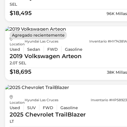
SEL
$18,495
96K Millas
Agregado recientemente
Hyundai Las Cruces
Inventario #HY74381A
Location
Used
Sedan
FWD
Gasoline
2019 Volkswagen
Arteon
2.0T SEL
$18,695
38K Millas
Hyundai Las Cruces
Inventario #HP58923
Location
Used
SUV
FWD
Gasoline
2025 Chevrolet
TrailBlazer
LT