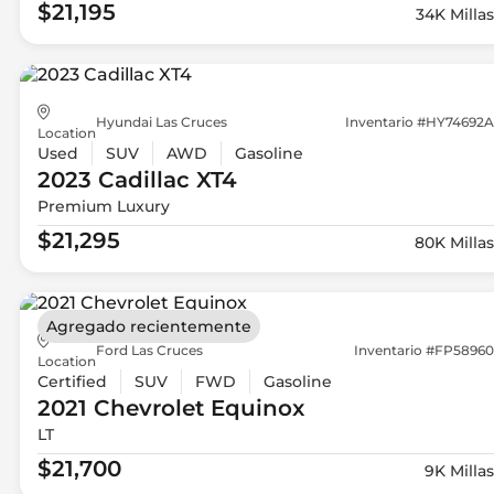
$21,195
34K Millas
Hyundai Las Cruces
Inventario #HY74692A
Location
Used
SUV
AWD
Gasoline
2023 Cadillac
XT4
Premium Luxury
$21,295
80K Millas
Agregado recientemente
Ford Las Cruces
Inventario #FP58960
Location
Certified
SUV
FWD
Gasoline
2021 Chevrolet
Equinox
LT
$21,700
9K Millas