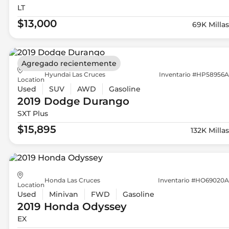
LT
$13,000
69K Millas
Agregado recientemente
Hyundai Las Cruces
Inventario #HP58956A
Location
Used
SUV
AWD
Gasoline
2019 Dodge
Durango
SXT Plus
$15,895
132K Millas
Honda Las Cruces
Inventario #HO69020A
Location
Used
Minivan
FWD
Gasoline
2019 Honda
Odyssey
EX