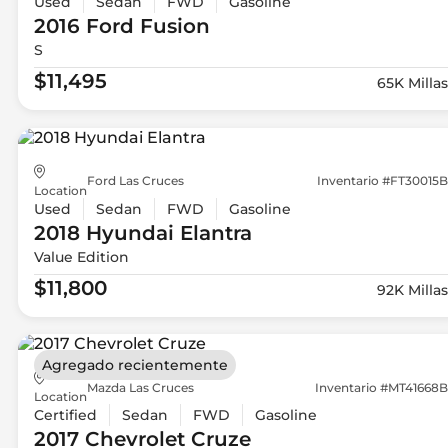
Used
Sedan
FWD
Gasoline
2016 Ford
Fusion
S
$11,495
65K Millas
Ford Las Cruces
Inventario #FT30015B
Location
Used
Sedan
FWD
Gasoline
2018 Hyundai
Elantra
Value Edition
$11,800
92K Millas
Agregado recientemente
Mazda Las Cruces
Inventario #MT41668B
Location
Certified
Sedan
FWD
Gasoline
2017 Chevrolet
Cruze