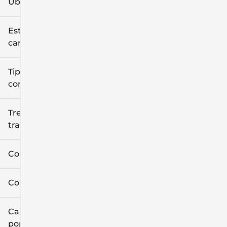
Ubicación
Estilo de
carrocería
Tipo de
combustible
Tren de
tracción
Color exterior
Color interior
Características
populares