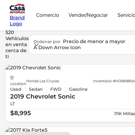
Comercio
Vender/Negociar
Servici
Brand
Logo
520
Vehículos
Precio de menor a mayor
Ordenar por
en venta
A Down Arrow Icon
cerca de
ti
Honda Las Cruces
Inventario #HO68985A
Location
Used
Sedan
FWD
Gasoline
2019 Chevrolet
Sonic
LT
$8,995
111K Millas