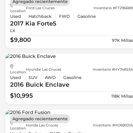
Agregado recientemente
Ford Las Cruces
Inventario #FT29668B
Location
Used
Hatchback
FWD
Gasoline
2017 Kia
Forte5
LX
$9,800
97K Millas
Hyundai Las Cruces
Inventario #HY74853A
Location
Used
SUV
AWD
Gasoline
2016 Buick
Enclave
$10,995
118K Millas
Agregado recientemente
Honda Las Cruces
Inventario #HO69021A
Location