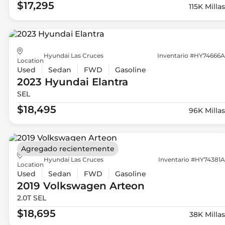
$17,295
115K Millas
Hyundai Las Cruces
Inventario #HY74666A
Location
Used
Sedan
FWD
Gasoline
2023 Hyundai
Elantra
SEL
$18,495
96K Millas
Agregado recientemente
Hyundai Las Cruces
Inventario #HY74381A
Location
Used
Sedan
FWD
Gasoline
2019 Volkswagen
Arteon
2.0T SEL
$18,695
38K Millas