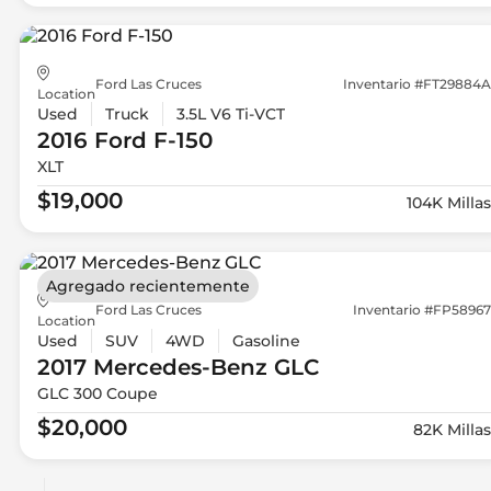
Ford Las Cruces
Inventario #FT29884A
Location
Used
Truck
3.5L V6 Ti-VCT
2016 Ford
F-150
XLT
$19,000
104K Millas
Agregado recientemente
Ford Las Cruces
Inventario #FP58967
Location
Used
SUV
4WD
Gasoline
2017 Mercedes-Benz
GLC
GLC 300 Coupe
$20,000
82K Millas