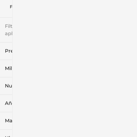
Filtrar por
Filtros
aplicados
Precio
Millaje
$8k
$108k
Nuevo o usado
0 mi
139k mi
Año
Marca