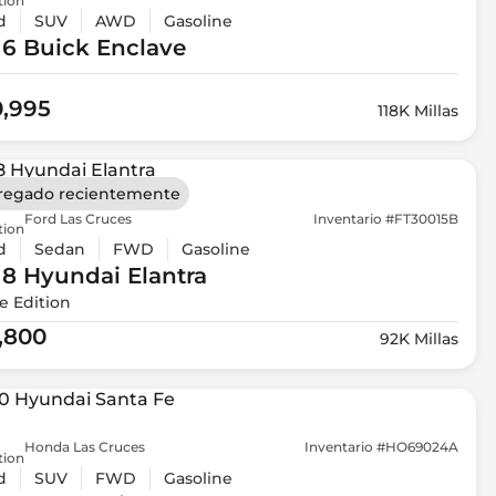
tion
d
SUV
AWD
Gasoline
16 Buick
Enclave
0,995
118K Millas
regado recientemente
Ford Las Cruces
Inventario #FT30015B
tion
d
Sedan
FWD
Gasoline
18 Hyundai
Elantra
e Edition
1,800
92K Millas
Honda Las Cruces
Inventario #HO69024A
tion
d
SUV
FWD
Gasoline