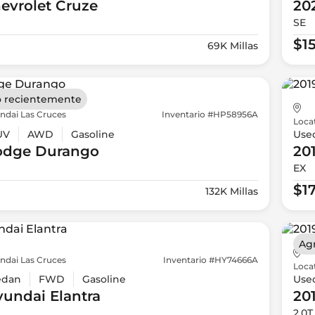
evrolet
Cruze
20
SE
$15
69K Millas
 recientemente
ndai Las Cruces
Inventario #HP58956A
Loca
UV
AWD
Gasoline
Use
odge
Durango
20
EX
$1
132K Millas
Ag
ndai Las Cruces
Inventario #HY74666A
Loca
edan
FWD
Gasoline
Use
yundai
Elantra
20
2.0T