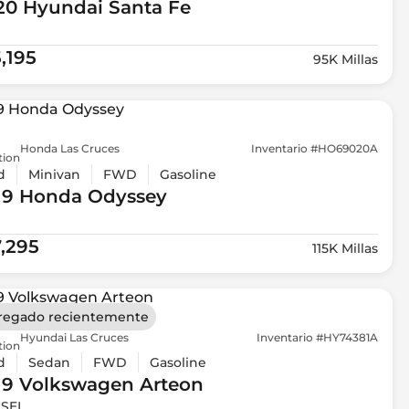
20 Hyundai
Santa Fe
,195
95K Millas
Honda Las Cruces
Inventario #HO69020A
tion
d
Minivan
FWD
Gasoline
19 Honda
Odyssey
7,295
115K Millas
regado recientemente
Hyundai Las Cruces
Inventario #HY74381A
tion
d
Sedan
FWD
Gasoline
19 Volkswagen
Arteon
 SEL