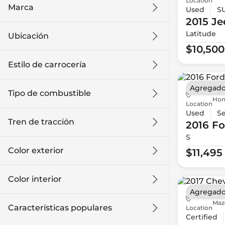
Location
Marca
Used
S
2015 Je
Latitude
Ubicación
$10,500
Estilo de carrocería
Agregado
Tipo de combustible
Hon
Location
Used
S
Tren de tracción
2016 Fo
S
Color exterior
$11,495
Color interior
Agregado
Maz
Características populares
Location
Certified