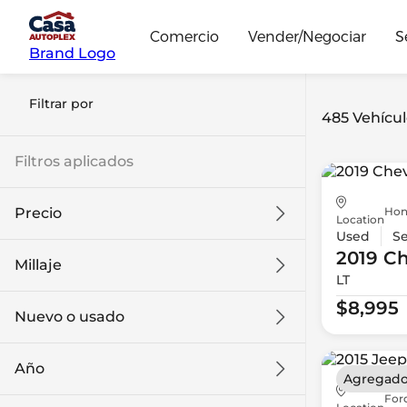
Comercio
Vender/Negociar
S
Brand Logo
Filtrar por
485 Vehícul
Filtros aplicados
Hon
Precio
Location
Used
S
2019 Ch
Millaje
LT
$8k
$108k
$8,995
Nuevo o usado
0 mi
139k mi
Año
Agregado
For