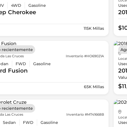
Loca
UV
4WD
Gasoline
Use
ep
Cherokee
20
$1
115K Millas
 recientemente
Ag
da Las Cruces
Inventario #HO69021A
Loca
edan
FWD
Gasoline
Use
rd
Fusion
20
Valu
$1
65K Millas
 recientemente
da Las Cruces
Inventario #MT41668B
Loca
Sedan
FWD
Gasoline
Use