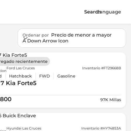
Search
Language
Precio de menor a mayor
Ordenar por
A Down Arrow Icon
regado recientemente
Ford Las Cruces
Inventario #FT29668B
tion
d
Hatchback
FWD
Gasoline
17 Kia
Forte5
,800
97K Millas
Hyundai Las Cruces
Inventario #HY74853A