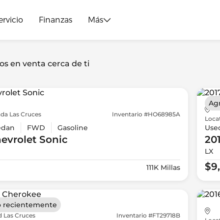
ervicio
Finanzas
Más
os en venta cerca de ti
Ag
da Las Cruces
Inventario #HO68985A
Loca
edan
FWD
Gasoline
Use
evrolet
Sonic
20
LX
$9
111K Millas
 recientemente
d Las Cruces
Inventario #FT29718B