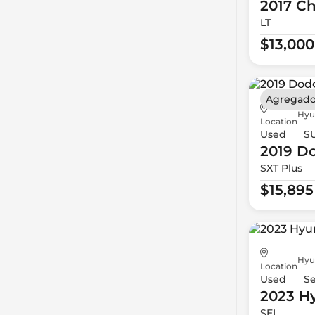
2017 Ch
LT
$13,000
Agregado
Hyu
Location
Used
S
2019 D
SXT Plus
$15,895
Hyu
Location
Used
S
2023 H
SEL