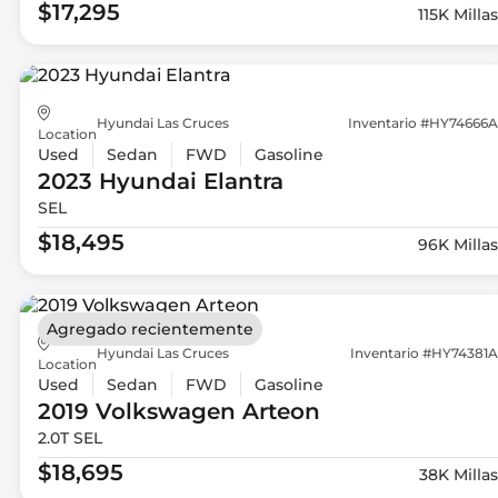
$17,295
115K Millas
Hyundai Las Cruces
Inventario #HY74666A
Location
Used
Sedan
FWD
Gasoline
2023 Hyundai
Elantra
SEL
$18,495
96K Millas
Agregado recientemente
Hyundai Las Cruces
Inventario #HY74381A
Location
Used
Sedan
FWD
Gasoline
2019 Volkswagen
Arteon
2.0T SEL
$18,695
38K Millas