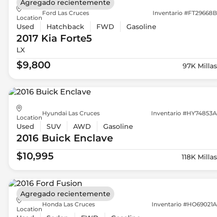
Agregado recientemente
Ford Las Cruces
Inventario #FT29668B
Location
Used
Hatchback
FWD
Gasoline
2017 Kia
Forte5
LX
$9,800
97K Millas
Hyundai Las Cruces
Inventario #HY74853A
Location
Used
SUV
AWD
Gasoline
2016 Buick
Enclave
$10,995
118K Millas
Agregado recientemente
Honda Las Cruces
Inventario #HO69021A
Location