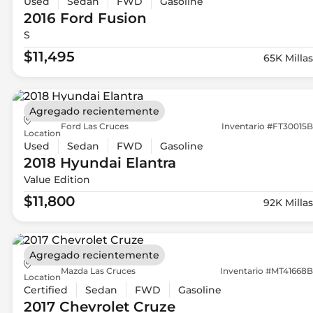
Used
Sedan
FWD
Gasoline
2016 Ford
Fusion
S
$11,495
65K Millas
Agregado recientemente
Ford Las Cruces
Inventario #FT30015B
Location
Used
Sedan
FWD
Gasoline
2018 Hyundai
Elantra
Value Edition
$11,800
92K Millas
Agregado recientemente
Mazda Las Cruces
Inventario #MT41668B
Location
Certified
Sedan
FWD
Gasoline
2017 Chevrolet
Cruze