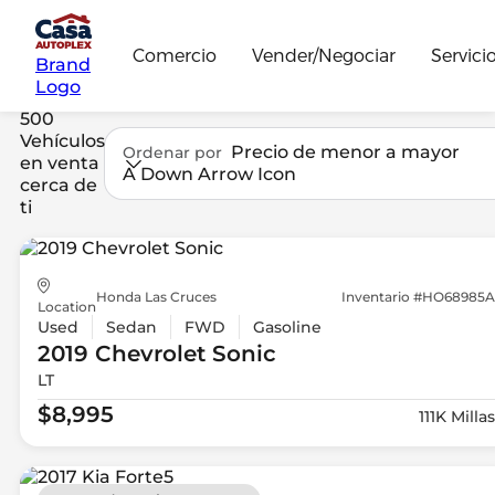
Comercio
Vender/Negociar
Servici
Brand
Logo
500
Vehículos
Precio de menor a mayor
Ordenar por
en venta
A Down Arrow Icon
cerca de
ti
Honda Las Cruces
Inventario #HO68985A
Location
Used
Sedan
FWD
Gasoline
2019 Chevrolet
Sonic
LT
$8,995
111K Millas