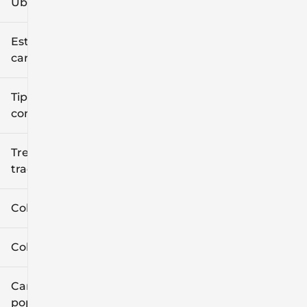
Ubicación
Estilo de
carrocería
Tipo de
combustible
Tren de
tracción
Color exterior
Color interior
Características
populares