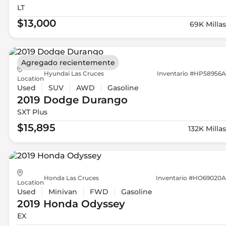
LT
$13,000
69K Millas
Agregado recientemente
Hyundai Las Cruces
Inventario #HP58956A
Location
Used
SUV
AWD
Gasoline
2019 Dodge
Durango
SXT Plus
$15,895
132K Millas
Honda Las Cruces
Inventario #HO69020A
Location
Used
Minivan
FWD
Gasoline
2019 Honda
Odyssey
EX