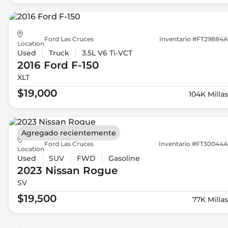
Ford Las Cruces
Inventario #FT29884A
Location
Used
Truck
3.5L V6 Ti-VCT
2016 Ford
F-150
XLT
$19,000
104K Millas
Agregado recientemente
Ford Las Cruces
Inventario #FT30044A
Location
Used
SUV
FWD
Gasoline
2023 Nissan
Rogue
SV
$19,500
77K Millas