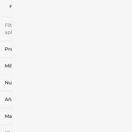
Filtrar por
Filtros
aplicados
Precio
Millaje
$8k
$108k
Nuevo o usado
0 mi
139k mi
Año
Marca