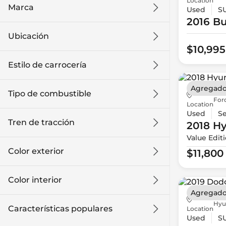
Location
Marca
Used
S
2016 Bu
Ubicación
$10,995
Estilo de carrocería
Agregado
Tipo de combustible
For
Location
Used
S
Tren de tracción
2018 H
Value Edit
Color exterior
$11,800
Color interior
Agregado
Hyu
Características populares
Location
Used
S