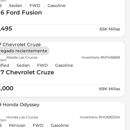
tion
d
Sedan
FWD
Gasoline
16 Ford
Fusion
1,495
65K Millas
regado recientemente
Mazda Las Cruces
Inventario #MT41668B
tion
ified
Sedan
FWD
Gasoline
17 Chevrolet
Cruze
3,000
69K Millas
Honda Las Cruces
Inventario #HO69020A
tion
d
Minivan
FWD
Gasoline