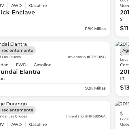
Loca
UV
AWD
Gasoline
Use
ick
Enclave
20
S
$1
118K Millas
 recientemente
Ag
d Las Cruces
Inventario #FT30015B
Loca
edan
FWD
Gasoline
Cert
yundai
Elantra
20
ion
LT
$1
92K Millas
 recientemente
ndai Las Cruces
Inventario #HP58956A
Loca
UV
AWD
Gasoline
Use