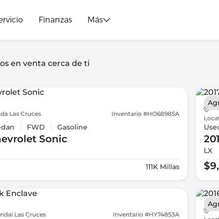
ervicio
Finanzas
Más
os en venta cerca de ti
Ag
da Las Cruces
Inventario #HO68985A
Loca
edan
FWD
Gasoline
Use
evrolet
Sonic
20
LX
$9
111K Millas
Ag
ndai Las Cruces
Inventario #HY74853A