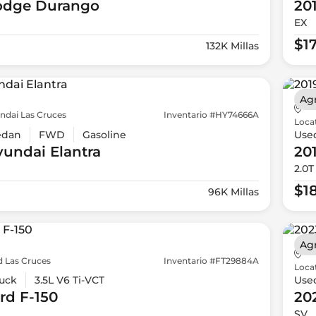
odge
Durango
20
EX
$1
132K Millas
Ag
ndai Las Cruces
Inventario #HY74666A
Loca
edan
FWD
Gasoline
Use
yundai
Elantra
20
2.0T
$1
96K Millas
Ag
d Las Cruces
Inventario #FT29884A
Loca
uck
3.5L V6 Ti-VCT
Use
rd
F-150
20
SV