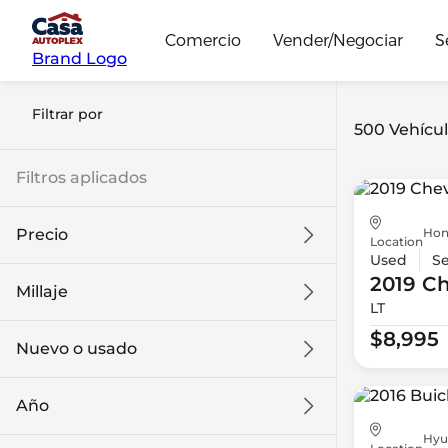
Comercio
Vender/Negociar
S
Brand Logo
Filtrar por
500 Vehícul
Filtros aplicados
Hon
Precio
Location
Used
S
2019 Ch
Millaje
LT
$8k
$108k
$8,995
Nuevo o usado
0 mi
139k mi
Año
Hyu