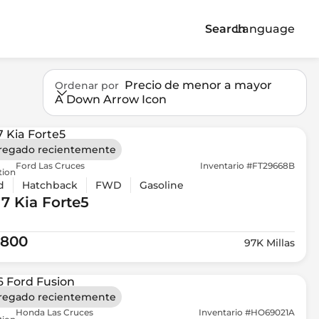
Search
Language
Precio de menor a mayor
Ordenar por
A Down Arrow Icon
regado recientemente
Ford Las Cruces
Inventario #FT29668B
tion
d
Hatchback
FWD
Gasoline
17 Kia
Forte5
,800
97K Millas
regado recientemente
Honda Las Cruces
Inventario #HO69021A