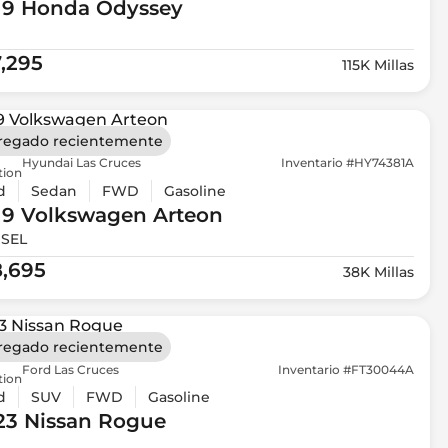
19 Honda
Odyssey
7,295
115K Millas
regado recientemente
Hyundai Las Cruces
Inventario #HY74381A
tion
d
Sedan
FWD
Gasoline
19 Volkswagen
Arteon
 SEL
8,695
38K Millas
regado recientemente
Ford Las Cruces
Inventario #FT30044A
tion
d
SUV
FWD
Gasoline
23 Nissan
Rogue