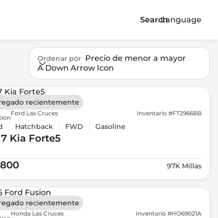
Search
Language
Precio de menor a mayor
Ordenar por
A Down Arrow Icon
regado recientemente
Ford Las Cruces
Inventario #FT29668B
tion
d
Hatchback
FWD
Gasoline
17 Kia
Forte5
,800
97K Millas
regado recientemente
Honda Las Cruces
Inventario #HO69021A