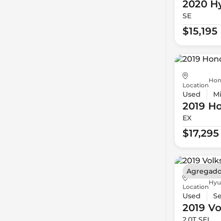
2020 H
SE
$15,195
Hon
Location
Used
Mi
2019 H
EX
$17,295
Agregado
Hyu
Location
Used
S
2019 V
2.0T SEL