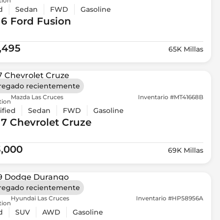
tion
d
Sedan
FWD
Gasoline
16 Ford
Fusion
1,495
65K Millas
regado recientemente
Mazda Las Cruces
Inventario #MT41668B
tion
ified
Sedan
FWD
Gasoline
17 Chevrolet
Cruze
3,000
69K Millas
regado recientemente
Hyundai Las Cruces
Inventario #HP58956A
tion
d
SUV
AWD
Gasoline