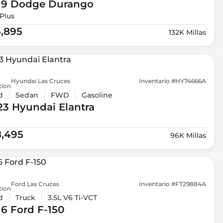
19 Dodge
Durango
Plus
5,895
132K Millas
Hyundai Las Cruces
Inventario #HY74666A
tion
d
Sedan
FWD
Gasoline
23 Hyundai
Elantra
8,495
96K Millas
Ford Las Cruces
Inventario #FT29884A
tion
d
Truck
3.5L V6 Ti-VCT
16 Ford
F-150