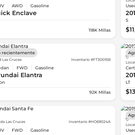
Loca
UV
AWD
Gasoline
Use
ick
Enclave
20
S
$1
118K Millas
 recientemente
Ag
d Las Cruces
Inventario #FT30015B
Loca
edan
FWD
Gasoline
Cert
yundai
Elantra
20
ion
LT
$1
92K Millas
Ag
da Las Cruces
Inventario #HO69024A
Loca
UV
FWD
Gasoline
Use