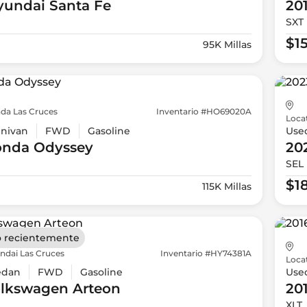
yundai
Santa Fe
20
SXT 
$1
95K Millas
da Las Cruces
Inventario #HO69020A
Loca
nivan
FWD
Gasoline
Use
onda
Odyssey
20
SEL
$1
115K Millas
 recientemente
ndai Las Cruces
Inventario #HY74381A
Loca
edan
FWD
Gasoline
Use
olkswagen
Arteon
20
XLT