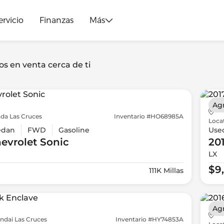
ervicio
Finanzas
Más
os en venta cerca de ti
Ag
da Las Cruces
Inventario #HO68985A
Loca
edan
FWD
Gasoline
Use
evrolet
Sonic
20
LX
$9
111K Millas
Ag
ndai Las Cruces
Inventario #HY74853A