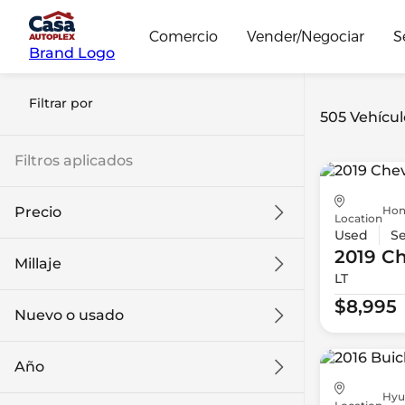
Comercio
Vender/Negociar
S
Brand Logo
Filtrar por
505 Vehícul
Filtros aplicados
Hon
Precio
Location
Used
S
2019 Ch
Millaje
LT
$8k
$108k
$8,995
Nuevo o usado
0 mi
139k mi
Año
Hyu