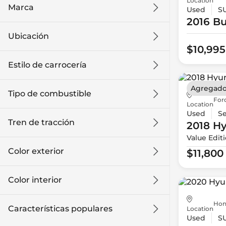
Location
Marca
Used
S
2016 Bu
Ubicación
$10,995
Estilo de carrocería
Agregado
Tipo de combustible
For
Location
Used
S
Tren de tracción
2018 H
Value Edit
Color exterior
$11,800
Color interior
Hon
Características populares
Location
Used
S