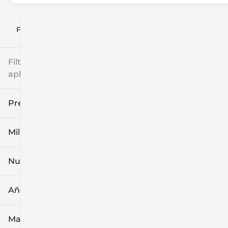
Filtrar por
Filtros
aplicados
Precio
Millaje
$8k
$108k
Nuevo o usado
0 mi
139k mi
Año
Marca