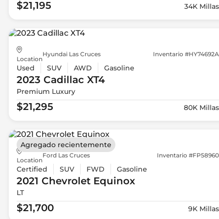
$21,195
34K Millas
Hyundai Las Cruces
Inventario #HY74692A
Location
Used
SUV
AWD
Gasoline
2023 Cadillac
XT4
Premium Luxury
$21,295
80K Millas
Agregado recientemente
Ford Las Cruces
Inventario #FP58960
Location
Certified
SUV
FWD
Gasoline
2021 Chevrolet
Equinox
LT
$21,700
9K Millas