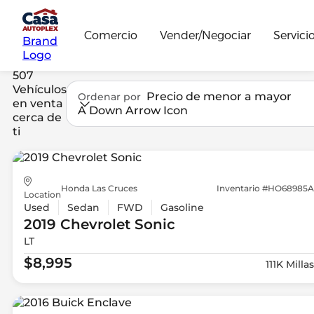
Comercio
Vender/Negociar
Servici
Brand
Logo
507
Vehículos
Precio de menor a mayor
Ordenar por
en venta
A Down Arrow Icon
cerca de
ti
Honda Las Cruces
Inventario #HO68985A
Location
Used
Sedan
FWD
Gasoline
2019 Chevrolet
Sonic
LT
$8,995
111K Millas