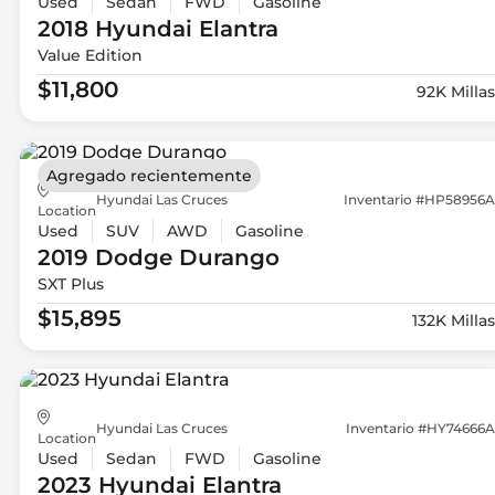
Used
Sedan
FWD
Gasoline
2018 Hyundai
Elantra
Value Edition
$11,800
92K Millas
Agregado recientemente
Hyundai Las Cruces
Inventario #HP58956A
Location
Used
SUV
AWD
Gasoline
2019 Dodge
Durango
SXT Plus
$15,895
132K Millas
Hyundai Las Cruces
Inventario #HY74666A
Location
Used
Sedan
FWD
Gasoline
2023 Hyundai
Elantra