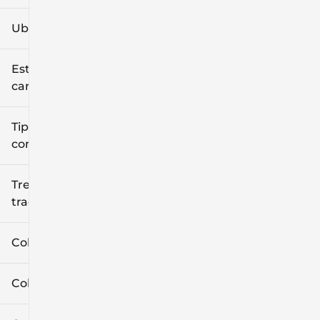
Ubicación
Estilo de
carrocería
Tipo de
combustible
Tren de
tracción
Color exterior
Color interior