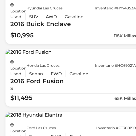
Hyundai Las Cruces
Inventario #HY74853A
Location
Used
SUV
AWD
Gasoline
2016 Buick
Enclave
$10,995
118K Millas
Honda Las Cruces
Inventario #HO69021A
Location
Used
Sedan
FWD
Gasoline
2016 Ford
Fusion
S
$11,495
65K Millas
Ford Las Cruces
Inventario #FT30015B
Location